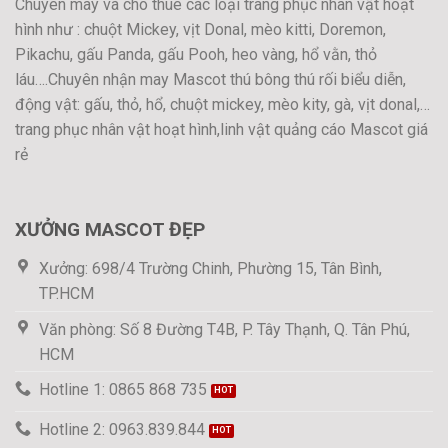
Chuyên may và cho thuê các loại trang phục nhân vật hoạt
hình như : chuột Mickey, vịt Donal, mèo kitti, Doremon,
Pikachu, gấu Panda, gấu Pooh, heo vàng, hổ vằn, thỏ
láu….Chuyên nhận may Mascot thú bông thú rối biểu diễn,
động vật: gấu, thỏ, hổ, chuột mickey, mèo kity, gà, vịt donal,…
trang phục nhân vật hoạt hình,linh vật quảng cáo Mascot giá
rẻ
XƯỞNG MASCOT ĐẸP
Xưởng: 698/4 Trường Chinh, Phường 15, Tân Bình,
TP.HCM
Văn phòng: Số 8 Đường T4B, P. Tây Thạnh, Q. Tân Phú,
HCM
Hotline 1: 0865 868 735
Hotline 2: 0963.839.844