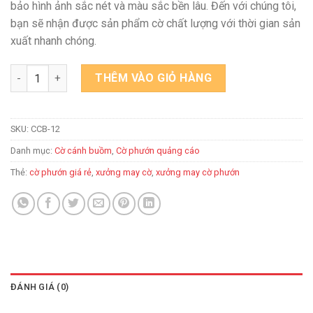
bảo hình ảnh sắc nét và màu sắc bền lâu. Đến với chúng tôi,
bạn sẽ nhận được sản phẩm cờ chất lượng với thời gian sản
xuất nhanh chóng.
Xưởng may cờ phướn cánh buồm Miền Nam số lượng
THÊM VÀO GIỎ HÀNG
SKU:
CCB-12
Danh mục:
Cờ cánh buồm
,
Cờ phướn quảng cáo
Thẻ:
cờ phướn giá rẻ
,
xưởng may cờ
,
xưởng may cờ phướn
ĐÁNH GIÁ (0)