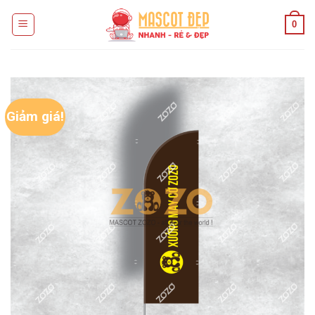
Skip
0
to
content
Giảm giá!