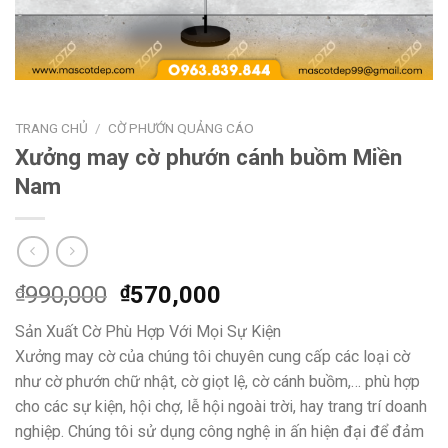
TRANG CHỦ
/
CỜ PHƯỚN QUẢNG CÁO
Xưởng may cờ phướn cánh buồm Miền
Nam
Giá
Giá
₫
990,000
₫
570,000
gốc
hiện
Sản Xuất Cờ Phù Hợp Với Mọi Sự Kiện
là:
tại
Xưởng may cờ của chúng tôi chuyên cung cấp các loại cờ
₫990,000.
là:
như cờ phướn chữ nhật, cờ giọt lệ, cờ cánh buồm,… phù hợp
₫570,000.
cho các sự kiện, hội chợ, lễ hội ngoài trời, hay trang trí doanh
nghiệp. Chúng tôi sử dụng công nghệ in ấn hiện đại để đảm