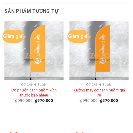
SẢN PHẨM TƯƠNG TỰ
Giảm giá!
Giảm giá!
CỜ CÁNH BUỒM
CỜ CÁNH BUỒM
Cờ phướn cánh buồm kích
Xưởng may cờ cánh buồm giá
thước bao nhiêu
rẻ
Giá
Giá
Giá
Giá
₫
990,000
₫
570,000
₫
990,000
₫
570,000
gốc
hiện
gốc
hiện
là:
tại
là:
tại
₫990,000.
là:
₫990,000.
là:
₫570,000.
₫570,00