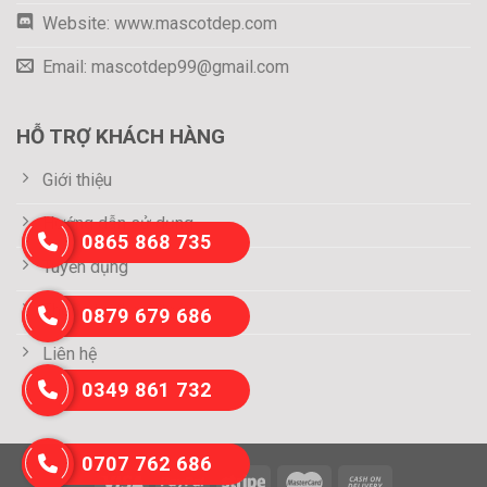
Website: www.mascotdep.com
Email: mascotdep99@gmail.com
HỖ TRỢ KHÁCH HÀNG
Giới thiệu
Hướng dẫn sử dụng
0865 868 735
Tuyển dụng
Thông tin thanh toán
0879 679 686
Liên hệ
0349 861 732
0707 762 686