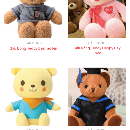
GẤU BÔNG
GẤU BÔNG
Gấu Bông Teddy Happy Day
Gấu bông Teddy bear áo len
Love