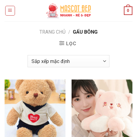
Skip
0
to
content
TRANG CHỦ
/
GẤU BÔNG
LỌC