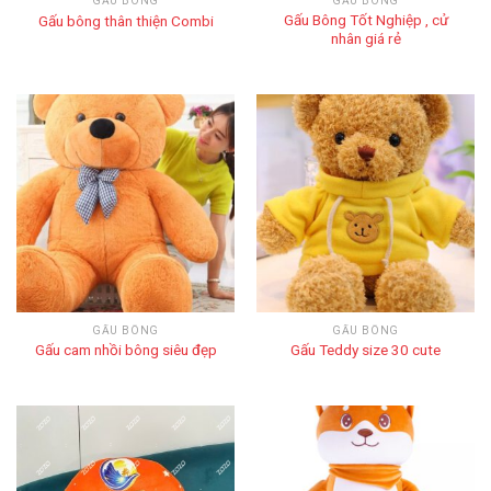
GẤU BÔNG
GẤU BÔNG
Gấu Bông Tốt Nghiệp , cử
Gấu bông thân thiện Combi
nhân giá rẻ
GẤU BÔNG
GẤU BÔNG
Gấu cam nhồi bông siêu đẹp
Gấu Teddy size 30 cute