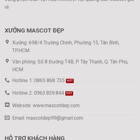
rẻ
XƯỞNG MASCOT ĐẸP
Xưởng: 698/4 Trường Chinh, Phường 15, Tân Bình,
TP.HCM
Văn phòng: Số 8 Đường T4B, P. Tây Thạnh, Q. Tân Phú,
HCM
Hotline 1: 0865 868 735
Hotline 2: 0963.839.844
Website: www.mascotdep.com
Email: mascotdep99@gmail.com
HỖ TRỢ KHÁCH HÀNG