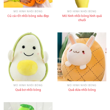
MÔ HÌNH NHỒI BÔNG
MÔ HÌNH NHỒI BÔNG
Mô hình nhồi bông hình quả
Củ cà rốt nhồi bông siêu đẹp
chuối
MÔ HÌNH NHỒI BÔNG
MÔ HÌNH NHỒI BÔNG
Quả bơ nhồi bông
Quả dứa nhồi bông