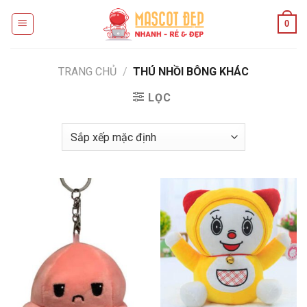
Skip
0
to
content
TRANG CHỦ
/
THÚ NHỒI BÔNG KHÁC
LỌC