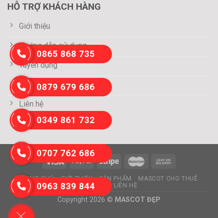
HỖ TRỢ KHÁCH HÀNG
Giới thiệu
Hướng dẫn sử dụng
0865 868 735
Tuyển dụng
Thông tin thanh toán
0879 679 686
Liên hệ
0349 861 732
0707 762 686
TRANG CHỦ
GIỚI THIỆU
SẢN PHẨM
MASCOT CHO THUÊ
0963 839 844
TIN TỨC
LIÊN HỆ
Copyright 2026 ©
MASCOT ĐẸP