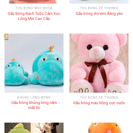
THÚ BÔNG MÓC KHÓA
THÚ BÔNG DỄ THƯƠNG
Gấu Bông Bạch Tuộc Cảm Xúc
Gấu bông doremi đáng yêu
Lông Mịn Cao Cấp
KHỦNG LÔNG BÔNG
THÚ BÔNG DỄ THƯƠNG
Gấu bông khủng long nằm
Gấu bông màu hồng cực cuốn
mắt lòi