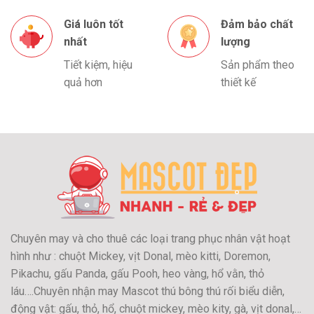
Giá luôn tốt
Đảm bảo chất
nhất
lượng
Tiết kiệm, hiệu
Sản phẩm theo
quả hơn
thiết kế
Chuyên may và cho thuê các loại trang phục nhân vật hoạt
hình như : chuột Mickey, vịt Donal, mèo kitti, Doremon,
Pikachu, gấu Panda, gấu Pooh, heo vàng, hổ vằn, thỏ
láu….Chuyên nhận may Mascot thú bông thú rối biểu diễn,
động vật: gấu, thỏ, hổ, chuột mickey, mèo kity, gà, vịt donal,…