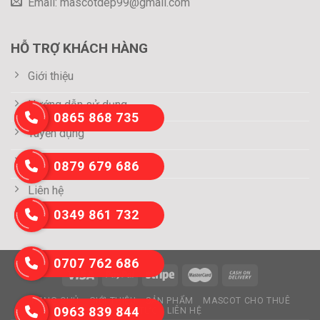
Email: mascotdep99@gmail.com
HỖ TRỢ KHÁCH HÀNG
Giới thiệu
Hướng dẫn sử dụng
0865 868 735
Tuyển dụng
Thông tin thanh toán
0879 679 686
Liên hệ
0349 861 732
0707 762 686
TRANG CHỦ
GIỚI THIỆU
SẢN PHẨM
MASCOT CHO THUÊ
0963 839 844
TIN TỨC
LIÊN HỆ