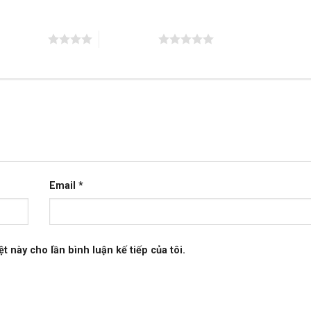
trên 5 sao
5 trên 5 sao
Email
*
t này cho lần bình luận kế tiếp của tôi.