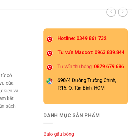
Hotline: 0349 861 732
Tư vấn Mascot: 0963.839.844
Tư vấn thú bông:
0879 679 686
 từ cờ
698/4 Đường Trường Chinh,
 vụ của
P.15, Q. Tân Bình, HCM
ự kiện và
cam kết
ân sách
DANH MỤC SẢN PHẨM
Balo gấu bông