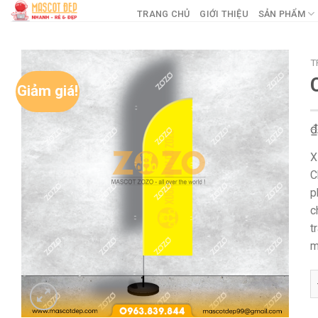
Skip
TRANG CHỦ
GIỚI THIỆU
SẢN PHẨM
to
content
T
Giảm giá!
₫
X
C
p
c
t
m
C