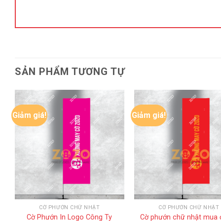
SẢN PHẨM TƯƠNG TỰ
Giảm giá!
Giảm giá!
CỜ PHƯỚN CHỮ NHẬT
CỜ PHƯỚN CHỮ NHẬT
Cờ Phướn In Logo Công Ty
Cờ phướn chữ nhật mua 