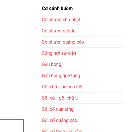
Cờ cánh buồm
Cờ phướn chữ nhật
Cờ phướn giọt lệ
Cờ phướn quảng cáo
Cổng hơi sự kiện
Gấu bông
Gấu bông quà tặng
Gối chữ U in họa tiết
Gối cổ - gối chữ U
Gối cổ quà tặng
Gối cổ quảng cáo
Gối cổ theo yêu cầu