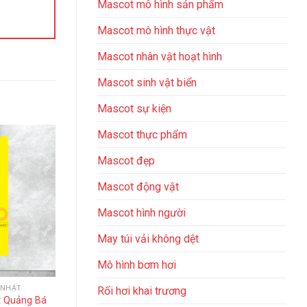
Mascot mô hình sản phẩm
Mascot mô hình thực vật
Mascot nhân vật hoạt hình
Mascot sinh vật biển
Mascot sự kiện
Mascot thực phẩm
Giảm giá!
Giảm giá!
Mascot đẹp
Mascot động vật
Mascot​ hình người
May túi vải không dệt
Mô hình bơm hơi
 NHẬT
CỜ CÁNH BUỒM
CỜ PHƯỚ
Rối hơi khai trương
t Quảng Bá
Cờ cánh buồm giá bao nhiêu
Xưởng in cờ