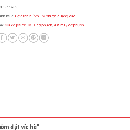
KU:
CCB-03
anh mục:
Cờ cánh buồm
,
Cờ phướn quảng cáo
hẻ:
Giá cờ phướn
,
Mua cờ phướn
,
đặt may cờ phướn
uồm đặt vỉa hè”