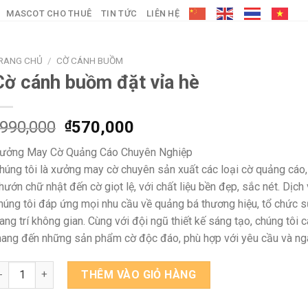
MASCOT CHO THUÊ
TIN TỨC
LIÊN HỆ
RANG CHỦ
/
CỜ CÁNH BUỒM
Cờ cánh buồm đặt vỉa hè
Giá
Giá
990,000
₫
570,000
gốc
hiện
ưởng May Cờ Quảng Cáo Chuyên Nghiệp
là:
tại
húng tôi là xưởng may cờ chuyên sản xuất các loại cờ quảng cáo,
₫990,000.
là:
hướn chữ nhật đến cờ giọt lệ, với chất liệu bền đẹp, sắc nét. Dịch
₫570,000.
húng tôi đáp ứng mọi nhu cầu về quảng bá thương hiệu, tổ chức s
rang trí không gian. Cùng với đội ngũ thiết kế sáng tạo, chúng tôi 
ang đến những sản phẩm cờ độc đáo, phù hợp với yêu cầu và ng
ờ cánh buồm đặt vỉa hè số lượng
THÊM VÀO GIỎ HÀNG