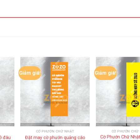
Giảm giá!
Giảm giá!
CỜ PHƯỚN CHỮ NHẬT
CỜ PHƯỚN CHỮ
Cờ Phướn Chữ Nhậ
ở đâu
Đặt may cờ phướn quảng cáo