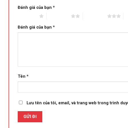
Đánh giá của bạn
*
1 trên 5 sao
2 trên 5 sao
3 trên 5 sao
4 
Đánh giá của bạn
*
Tên
*
Lưu tên của tôi, email, và trang web trong trình duyệ