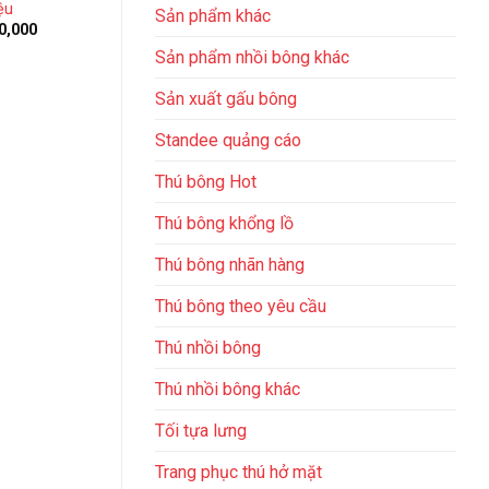
ệu
Giá
Giá
₫
990,000
₫
570,000
₫
850,00
Sản phẩm khác
gốc
hiện
Giá
0,000
là:
tại
hiện
Sản phẩm nhồi bông khác
₫990,000.
là:
tại
₫570,000.
0,000.
là:
₫570,000.
Sản xuất gấu bông
Standee quảng cáo
Thú bông Hot
Thú bông khổng lồ
Thú bông nhãn hàng
Thú bông theo yêu cầu
Thú nhồi bông
Thú nhồi bông khác
Tối tựa lưng
Trang phục thú hở mặt