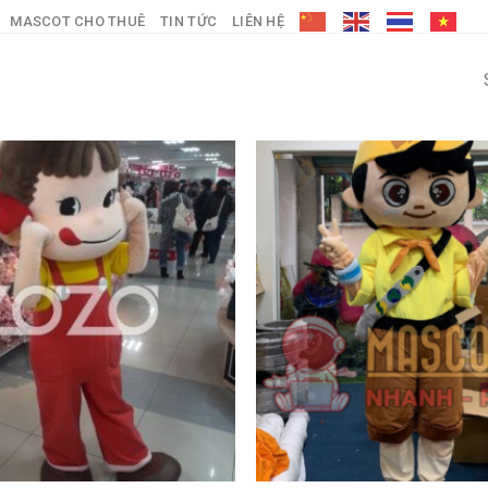
MASCOT CHO THUÊ
TIN TỨC
LIÊN HỆ