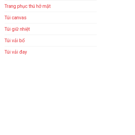
Trang phục thú hở mặt
Túi canvas
Túi giữ nhiệt
Túi vải bố
Túi vải đay