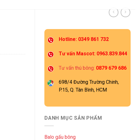
Hotline: 0349 861 732
Tư vấn Mascot: 0963.839.844
Tư vấn thú bông:
0879 679 686
698/4 Đường Trường Chinh,
P.15, Q. Tân Bình, HCM
DANH MỤC SẢN PHẨM
Balo gấu bông