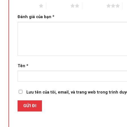
1 trên 5 sao
2 trên 5 sao
3 trên 5 sao
4 
Đánh giá của bạn
*
Tên
*
Lưu tên của tôi, email, và trang web trong trình duyệ