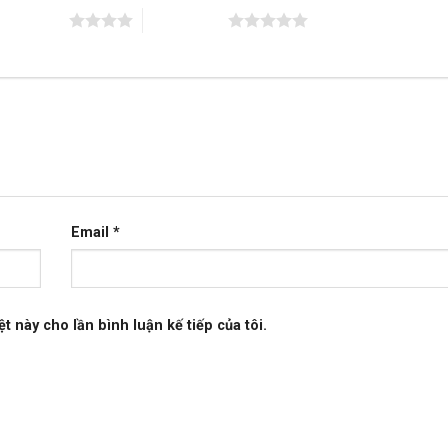
trên 5 sao
5 trên 5 sao
Email
*
t này cho lần bình luận kế tiếp của tôi.