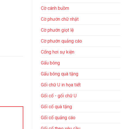
Cờ cánh buồm
Cờ phướn chữ nhật
Cờ phướn giọt lệ
Cờ phướn quảng cáo
Cổng hơi sự kiện
Gấu bông
Gấu bông quà tặng
Gối chữ U in họa tiết
Gối cổ - gối chữ U
Gối cổ quà tặng
Gối cổ quảng cáo
Gối cổ theo yêu cầu