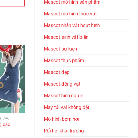
Mascot mô hình sản phẩm
Mascot mô hình thực vật
Mascot nhân vật hoạt hình
Mascot sinh vật biển
Mascot sự kiện
Mascot thực phẩm
Mascot đẹp
Mascot động vật
Mascot​ hình người
May túi vải không dệt
Mô hình bơm hơi
G CÁO
STANDEE QUẢNG CÁO
STANDEE
g cáo
Standee hình người in 3D HCM
Làm Standee 
Rối hơi khai trương