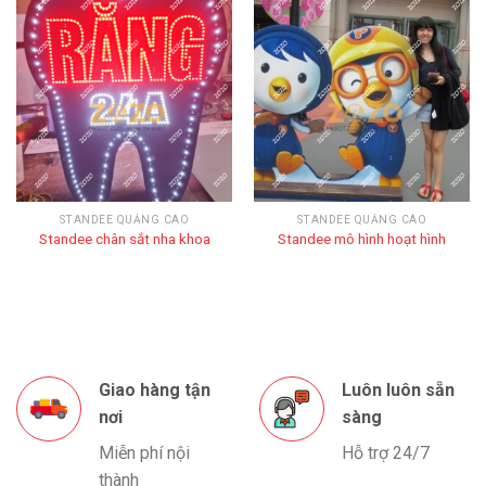
STANDEE QUẢNG CÁO
STANDEE QUẢNG CÁO
Standee chân sắt nha khoa
Standee mô hình hoạt hình
Giao hàng tận
Luôn luôn sẵn
nơi
sàng
Miễn phí nội
Hỗ trợ 24/7
thành