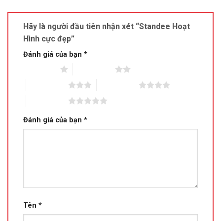
Hãy là người đầu tiên nhận xét “Standee Hoạt
Hình cực đẹp”
Đánh giá của bạn
*
1 trên 5 sao
2 trên 5 sao
3 trên 5 sao
4 trên 5 sao
5 trên 5 sao
Đánh giá của bạn
*
Tên
*