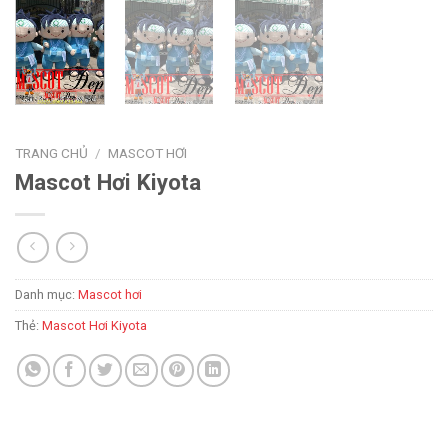
TRANG CHỦ
/
MASCOT HƠI
Mascot Hơi Kiyota
Danh mục:
Mascot hơi
Thẻ:
Mascot Hơi Kiyota