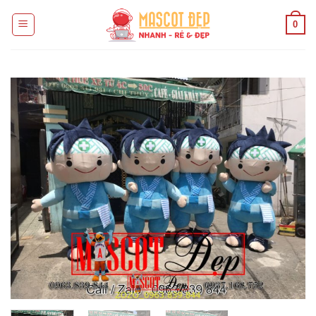
Skip
0
to
content