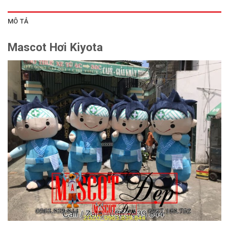
MÔ TẢ
Mascot Hơi Kiyota