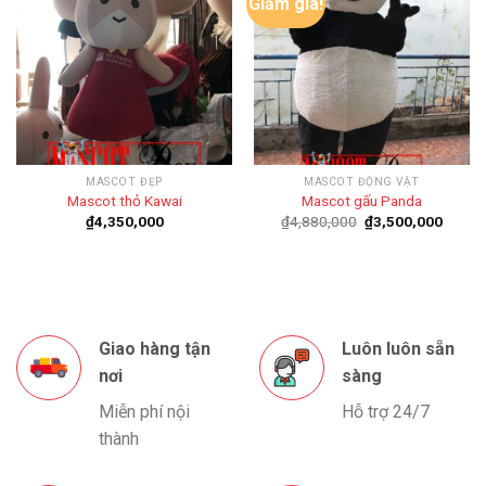
Giảm giá!
MASCOT ĐẸP
MASCOT ĐỘNG VẬT
Mascot thỏ Kawai
Mascot gấu Panda
Giá
Giá
₫
4,350,000
₫
4,880,000
₫
3,500,000
gốc
hiện
là:
tại
₫4,880,000.
là:
₫3,500
Giao hàng tận
Luôn luôn sẵn
nơi
sàng
Miễn phí nội
Hỗ trợ 24/7
thành