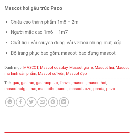
Mascot hơi gấu trúc Pazo
Chiều cao thành phẩm 1m8 – 2m
Người mặc cao 1m6 – 1m7
Chất liệu: vải chuyên dụng, vải velboa nhung, mút, xốp…
Bộ trang phục bao gồm: mascot, bao đựng mascot…
Danh mục:
MASCOT
,
Mascot cosplay
,
Mascot giá rẻ
,
Mascot hơi
,
Mascot
mô hình sản phẩm
,
Mascot sự kiện
,
Mascot đẹp
Thẻ:
gau
,
gautruc
,
gautrucpazo
,
linhvat
,
mascot
,
mascothoi
,
mascothoigautruc
,
mascothoipanda
,
mascotzozo
,
panda
,
pazo