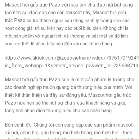
Mascot hơi gấu trúc Pazo với màu tím chủ đạo nổi bật càng
tạo nên sự đặc sắc cho chú mascot này, Mascot hơi gấu
trúc Pazo
sẽ trở thành người bạn đồng hành lý tưởng cho các
hoạt động giải trí, sự kiện hay các buổi biểu diễn. Không chỉ là
một sản phẩm với ngoại hình dễ thương và bắt mắt và độ linh
hoạt có thể dễ dàng tiếp cận đến với các khách hàng.
https://www.tiktok.com/@zozovietnam/video/73761701924
is_from_webapp=1&sender_device=pc&web_id=73968871
Mascot hơi gấu trúc Pazo còn là một sản phẩm lý tưởng cho
các doanh nghiệp muốn quảng bá thương hiệu của mình. Với
thiết kế thân thiện và đầy sự đáng yêu, Mascot hơi gấu trúc
Pazo hứa hẹn sẽ thu hút sự chú ý của khách hàng và giúp
tăng tính nhận diện thương hiệu cho các nhãn hàng.
Bên cạnh đó, Chúng tôi còn cung cấp các sản phẩm mascot,
rối hơi, cổng hơi, gấu bông, mô hình bông, mô hình hơi… theo