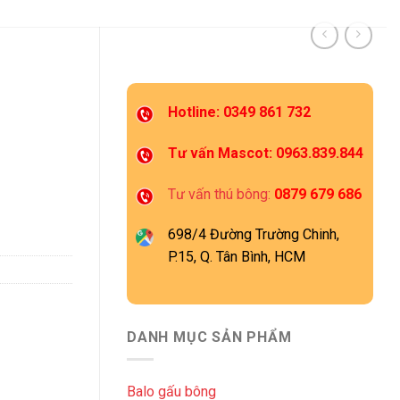
Hotline: 0349 861 732
Tư vấn Mascot: 0963.839.844
Tư vấn thú bông:
0879 679 686
698/4 Đường Trường Chinh,
P.15, Q. Tân Bình, HCM
DANH MỤC SẢN PHẨM
Balo gấu bông