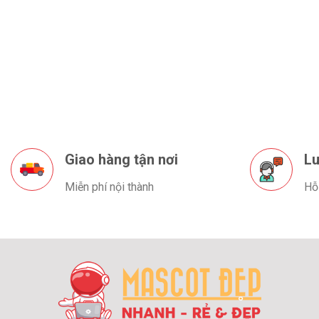
Giao hàng tận nơi
Lu
Miễn phí nội thành
Hỗ