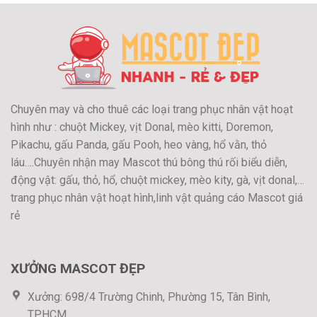
Chuyên may và cho thuê các loại trang phục nhân vật hoạt
hình như : chuột Mickey, vịt Donal, mèo kitti, Doremon,
Pikachu, gấu Panda, gấu Pooh, heo vàng, hổ vằn, thỏ
láu….Chuyên nhận may Mascot thú bông thú rối biểu diễn,
động vật: gấu, thỏ, hổ, chuột mickey, mèo kity, gà, vịt donal,…
trang phục nhân vật hoạt hình,linh vật quảng cáo Mascot giá
rẻ
XƯỞNG MASCOT ĐẸP
Xưởng: 698/4 Trường Chinh, Phường 15, Tân Bình,
TP.HCM