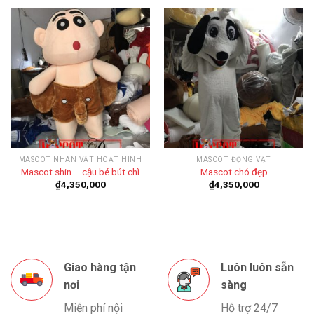
MASCOT NHÂN VẬT HOẠT HÌNH
MASCOT ĐỘNG VẬT
Mascot shin – cậu bé bút chì
Mascot chó đẹp
₫
4,350,000
₫
4,350,000
Giao hàng tận
Luôn luôn sẵn
nơi
sàng
Miễn phí nội
Hỗ trợ 24/7