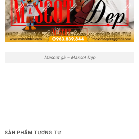
Mascot gà – Mascot Đẹp
SẢN PHẨM TƯƠNG TỰ