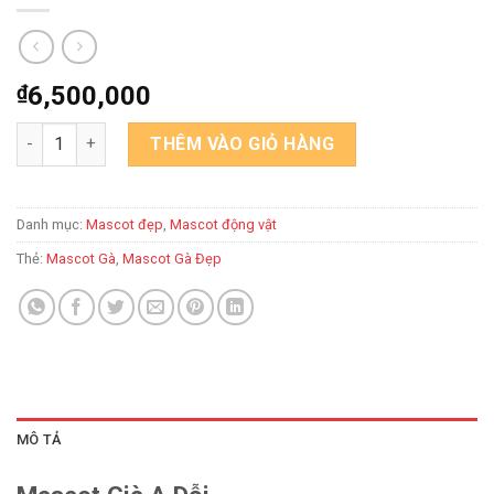
₫
6,500,000
Mascot Già A Dỗi số lượng
THÊM VÀO GIỎ HÀNG
Danh mục:
Mascot đẹp
,
Mascot động vật
Thẻ:
Mascot Gà
,
Mascot Gà Đẹp
MÔ TẢ