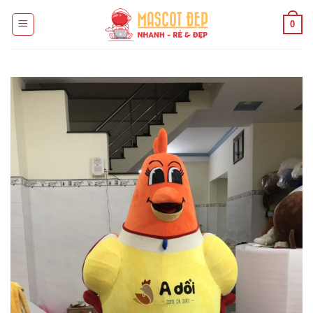
Skip
0
to
content