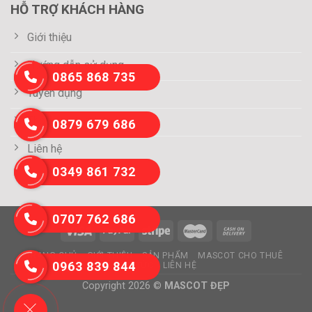
HỖ TRỢ KHÁCH HÀNG
Giới thiệu
Hướng dẫn sử dụng
0865 868 735
Tuyển dụng
Thông tin thanh toán
0879 679 686
Liên hệ
0349 861 732
0707 762 686
TRANG CHỦ
GIỚI THIỆU
SẢN PHẨM
MASCOT CHO THUÊ
0963 839 844
TIN TỨC
LIÊN HỆ
Copyright 2026 ©
MASCOT ĐẸP