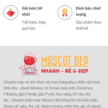
Giá luôn tốt
Đảm bảo chất
nhất
lượng
Tiết kiệm, hiệu
Sản phẩm theo
quả hơn
thiết kế
Chuyên may và cho thuê các loại trang phục nhân vật hoạt
hình như : chuột Mickey, vịt Donal, mèo kitti, Doremon,
Pikachu, gấu Panda, gấu Pooh, heo vàng, hổ vằn, thỏ
láu….Chuyên nhận may Mascot thú bông thú rối biểu diễn,
động vật: gấu, thỏ, hổ, chuột mickey, mèo kity, gà, vịt donal,…