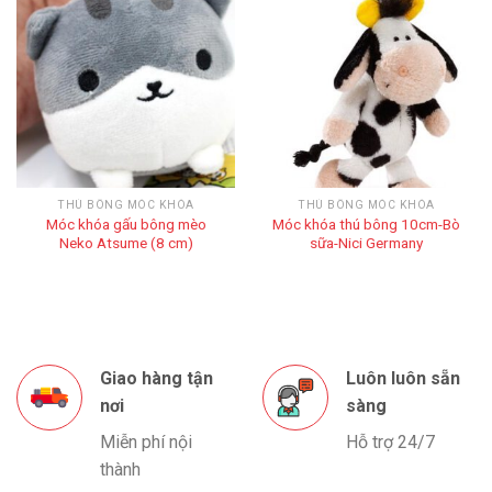
THÚ BÔNG MÓC KHÓA
THÚ BÔNG MÓC KHÓA
Móc khóa gấu bông mèo
Móc khóa thú bông 10cm-Bò
Neko Atsume (8 cm)
sữa-Nici Germany
Giao hàng tận
Luôn luôn sẵn
nơi
sàng
Miễn phí nội
Hỗ trợ 24/7
thành