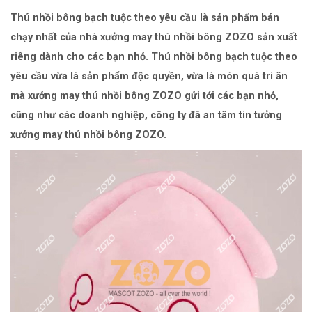
Thú nhồi bông bạch tuộc theo yêu cầu là sản phẩm bán
chạy nhất của nhà xưởng may thú nhồi bông ZOZO sản xuất
riêng dành cho các bạn nhỏ. Thú nhồi bông bạch tuộc theo
yêu cầu vừa là sản phẩm độc quyền, vừa là món quà tri ân
mà xưởng may thú nhồi bông ZOZO gửi tới các bạn nhỏ,
cũng như các doanh nghiệp, công ty đã an tâm tin tưởng
xưởng may thú nhồi bông ZOZO.