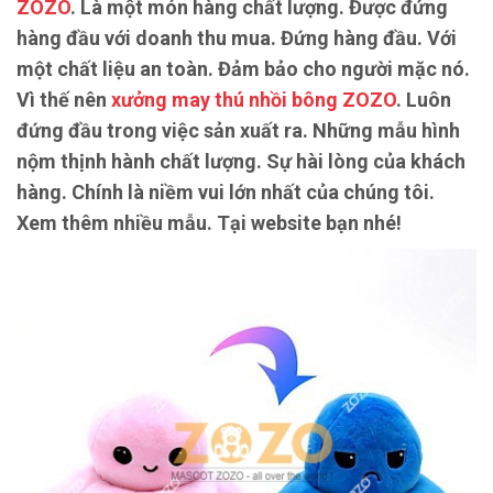
ZOZO
. Là một món hàng chất lượng. Được đứng
hàng đầu với doanh thu mua. Đứng hàng đầu. Với
một chất liệu an toàn. Đảm bảo cho người mặc nó.
Vì thế nên
xưởng may thú nhồi bông ZOZO
. Luôn
đứng đầu trong việc sản xuất ra. Những mẫu hình
nộm thịnh hành chất lượng. Sự hài lòng của khách
hàng. Chính là niềm vui lớn nhất của chúng tôi.
Xem thêm nhiều mẫu. Tại website bạn nhé!