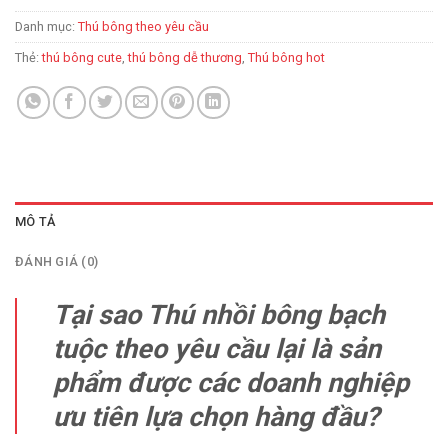
Danh mục:
Thú bông theo yêu cầu
Thẻ:
thú bông cute
,
thú bông dễ thương
,
Thú bông hot
MÔ TẢ
ĐÁNH GIÁ (0)
Tại sao Thú nhồi bông bạch
tuộc theo yêu cầu lại là sản
phẩm được các doanh nghiệp
ưu tiên lựa chọn hàng đầu?