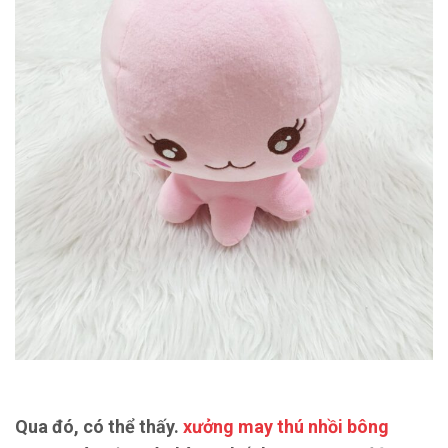
Qua đó, có thể thấy.
xưởng may thú nhồi bông