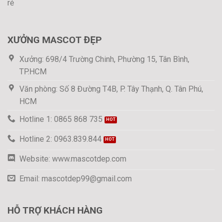
rẻ
XƯỞNG MASCOT ĐẸP
Xưởng: 698/4 Trường Chinh, Phường 15, Tân Bình,
TP.HCM
Văn phòng: Số 8 Đường T4B, P. Tây Thạnh, Q. Tân Phú,
HCM
Hotline 1: 0865 868 735
Hotline 2: 0963.839.844
Website: www.mascotdep.com
Email: mascotdep99@gmail.com
HỖ TRỢ KHÁCH HÀNG