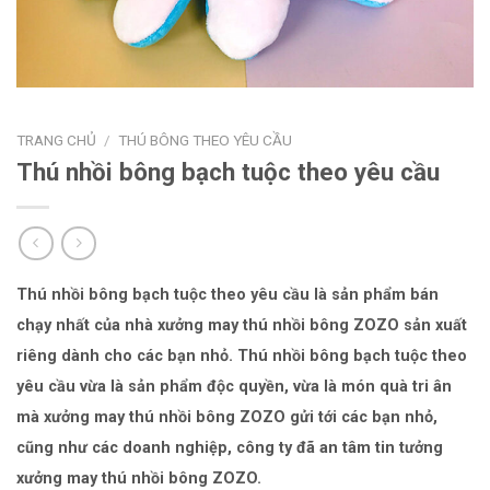
TRANG CHỦ
/
THÚ BÔNG THEO YÊU CẦU
Thú nhồi bông bạch tuộc theo yêu cầu
Thú nhồi bông bạch tuộc theo yêu cầu là sản phẩm bán
chạy nhất của nhà xưởng may thú nhồi bông ZOZO sản xuất
riêng dành cho các bạn nhỏ. Thú nhồi bông bạch tuộc theo
yêu cầu vừa là sản phẩm độc quyền, vừa là món quà tri ân
mà xưởng may thú nhồi bông ZOZO gửi tới các bạn nhỏ,
cũng như các doanh nghiệp, công ty đã an tâm tin tưởng
xưởng may thú nhồi bông ZOZO.