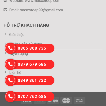
Website: www.mascotdep.com
Email: mascotdep99@gmail.com
HỖ TRỢ KHÁCH HÀNG
Giới thiệu
Hướng dẫn sử dụng
0865 868 735
Tuyển dụng
Thông tin thanh toán
0879 679 686
Liên hệ
0349 861 732
0707 762 686