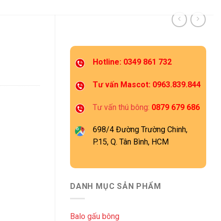
Hotline: 0349 861 732
Tư vấn Mascot: 0963.839.844
Tư vấn thú bông:
0879 679 686
698/4 Đường Trường Chinh,
P.15, Q. Tân Bình, HCM
DANH MỤC SẢN PHẨM
Balo gấu bông