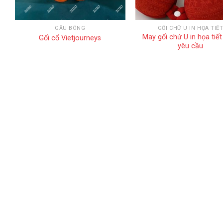
GẤU BÔNG
GỐI CHỮ U IN HỌA TIẾ
May gối chứ U in họa tiết
Gối cổ Vietjourneys
yêu cầu