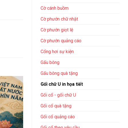
Cờ cánh buồm
Cờ phướn chữ nhật
Cờ phướn giọt lệ
Cờ phướn quảng cáo
Cổng hơi sự kiện
Gấu bông
Gấu bông quà tặng
Gối chữ U in họa tiết
Gối cổ - gối chữ U
Gối cổ quà tặng
Gối cổ quảng cáo
Gối cổ theo yêu cầu