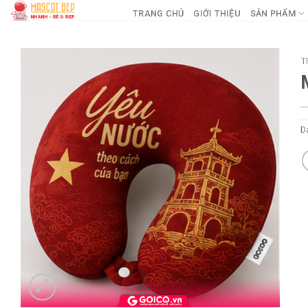
Skip
TRANG CHỦ
GIỚI THIỆU
SẢN PHẨM
to
content
T
D