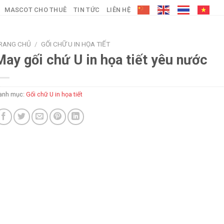
MASCOT CHO THUÊ
TIN TỨC
LIÊN HỆ
RANG CHỦ
/
GỐI CHỮ U IN HỌA TIẾT
May gối chứ U in họa tiết yêu nước
anh mục:
Gối chữ U in họa tiết