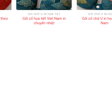
T
GỐI CHỮ U IN HỌA TIẾT
GỐI CHỮ U IN HỌ
 theo
Gối cổ họa tiết Việt Nam in
Gối cổ chữ U in họa
chuyển nhiệt
Nam