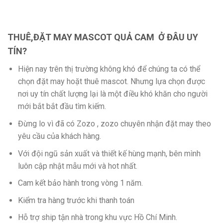
THUÊ,ĐẶT MAY MASCOT QUẢ CAM Ở ĐÂU UY
TÍN?
Hiện nay trên thị trường không khó để chúng ta có thể
chọn đặt may hoặt thuê mascot. Nhưng lựa chọn được
nơi uy tín chất lượng lại là một điều khó khăn cho người
mới bắt bắt đầu tìm kiếm.
Đừng lo vì đã có Zozo , zozo chuyên nhận đặt may theo
yêu cầu của khách hàng.
Với đội ngũ sản xuất và thiết kế hùng mạnh, bên mình
luôn cập nhật mẫu mới và hot nhất.
Cam kết bảo hành trong vòng 1 năm.
Kiểm tra hàng trước khi thanh toán
Hỗ trợ ship tận nhà trong khu vực Hồ Chí Minh.