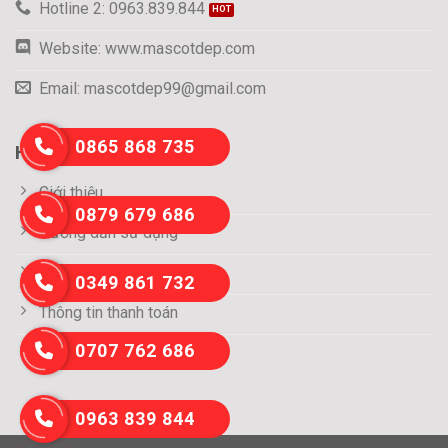
Hotline 2: 0963.839.844
Website: www.mascotdep.com
Email: mascotdep99@gmail.com
0865 868 735
HỖ TRỢ KHÁCH HÀNG
Giới thiệu
0879 679 686
Hướng dẫn sử dụng
Tuyển dụng
0349 861 732
Thông tin thanh toán
0707 762 686
Liên hệ
0963 839 844