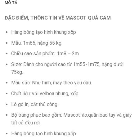
MÔ TẢ
ĐẶC ĐIỂM, THÔNG TIN VỀ MASCOT QUẢ CAM
Hàng bông tạo hình khung xốp
Mẫu: 1m65, nặng 55 kg.
Chiều cao sản phẩm: 1m8 – 2m
Size: Dành cho người cao từ 1m55-1m75, nặng dưới
75kg.
Màu sắc: Như hình, may theo yêu cầu.
Chất liệu: vải velboa nhung, xốp.
Lô gô in, cắt thủ công.
Bộ trang phục bao gồm: Mascot, áo,quần,bao tay và giày
tất cả đều rời.
Hàng bông tạo hình khung xốp