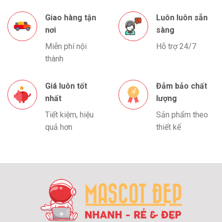
Giao hàng tận
Luôn luôn sẵn
nơi
sàng
Miễn phí nội
Hỗ trợ 24/7
thành
Giá luôn tốt
Đảm bảo chất
nhất
lượng
Tiết kiệm, hiệu
Sản phẩm theo
quả hơn
thiết kế