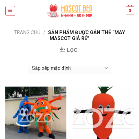
Skip
0
to
content
TRANG CHỦ
/
SẢN PHẨM ĐƯỢC GẮN THẺ “MAY
MASCOT GIÁ RẺ”
LỌC