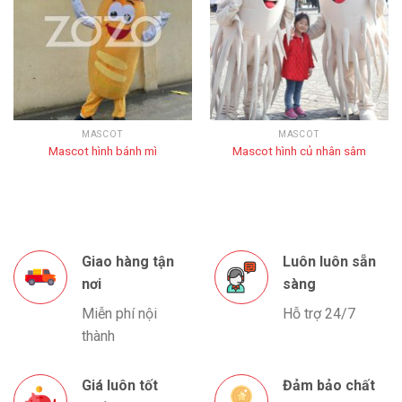
MASCOT
MASCOT
Mascot hình bánh mì
Mascot hình củ nhân sâm
Giao hàng tận
Luôn luôn sẵn
nơi
sàng
Miễn phí nội
Hỗ trợ 24/7
thành
Giá luôn tốt
Đảm bảo chất