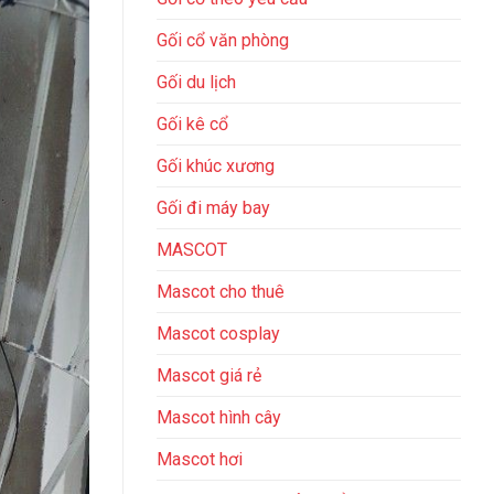
Gối cổ văn phòng
Gối du lịch
Gối kê cổ
Gối khúc xương
Gối đi máy bay
MASCOT
Mascot cho thuê
Mascot cosplay
Mascot giá rẻ
Mascot hình cây
Mascot hơi