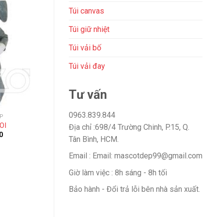
Túi canvas
Túi giữ nhiệt
Túi vải bố
Túi vải đay
Tư vấn
0963.839.844
P
MASCOT
MASCOT
OI
MASCOT KHỦNG LONG
Masc
Địa chỉ :698/4 Trường Chinh, P.15, Q.
0
₫
4,8
Tân Bình, HCM.
Email : Email: mascotdep99@gmail.com
Giờ làm việc : 8h sáng - 8h tối
Bảo hành - Đổi trả lỗi bên nhà sản xuất.