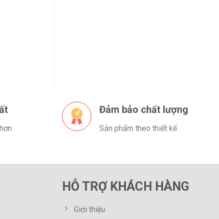
ất
Đảm bảo chất lượng
 hơn
Sản phẩm theo thiết kế
HỖ TRỢ KHÁCH HÀNG
Giới thiệu