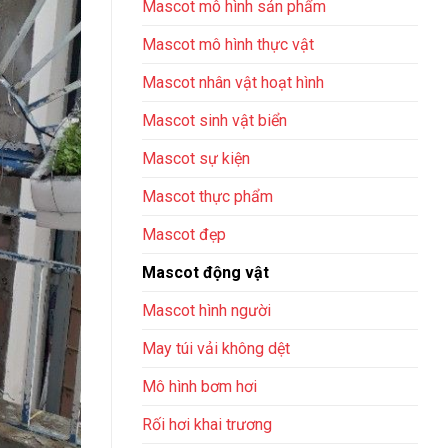
Mascot mô hình sản phẩm
Mascot mô hình thực vật
Mascot nhân vật hoạt hình
Mascot sinh vật biển
Mascot sự kiện
Mascot thực phẩm
Mascot đẹp
Mascot động vật
Mascot​ hình người
May túi vải không dệt
Mô hình bơm hơi
Rối hơi khai trương