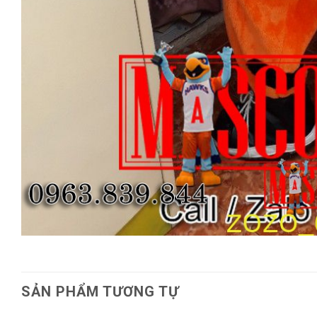
SẢN PHẨM TƯƠNG TỰ