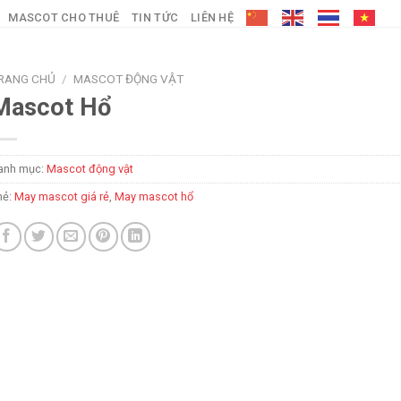
MASCOT CHO THUÊ
TIN TỨC
LIÊN HỆ
RANG CHỦ
/
MASCOT ĐỘNG VẬT
Mascot Hổ
anh mục:
Mascot động vật
hẻ:
May mascot giá rẻ
,
May mascot hổ