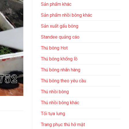
Sản phẩm khác
Sản phẩm nhồi bông khác
Sản xuất gấu bông
Standee quảng cáo
Thú bông Hot
Thú bông khổng lồ
Thú bông nhãn hàng
Thú bông theo yêu cầu
Thú nhồi bông
Thú nhồi bông khác
Tối tựa lưng
Trang phục thú hở mặt