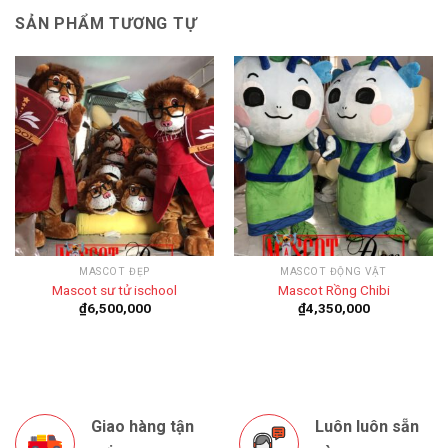
SẢN PHẨM TƯƠNG TỰ
MASCOT ĐẸP
MASCOT ĐỘNG VẬT
Mascot sư tử ischool
Mascot Rồng Chibi
₫
6,500,000
₫
4,350,000
Giao hàng tận
Luôn luôn sẵn