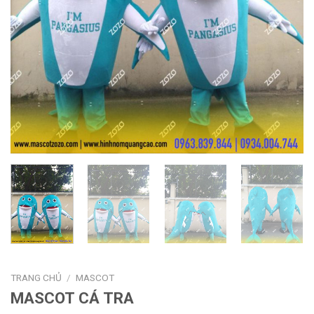
TRANG CHỦ
/
MASCOT
MASCOT CÁ TRA