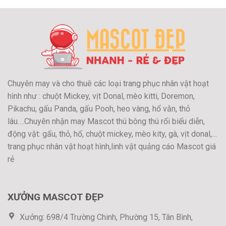
Chuyên may và cho thuê các loại trang phục nhân vật hoạt
hình như : chuột Mickey, vịt Donal, mèo kitti, Doremon,
Pikachu, gấu Panda, gấu Pooh, heo vàng, hổ vằn, thỏ
láu….Chuyên nhận may Mascot thú bông thú rối biểu diễn,
động vật: gấu, thỏ, hổ, chuột mickey, mèo kity, gà, vịt donal,…
trang phục nhân vật hoạt hình,linh vật quảng cáo Mascot giá
rẻ
XƯỞNG MASCOT ĐẸP
Xưởng: 698/4 Trường Chinh, Phường 15, Tân Bình,