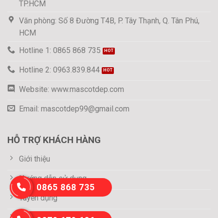
TP.HCM
Văn phòng: Số 8 Đường T4B, P. Tây Thạnh, Q. Tân Phú,
HCM
Hotline 1: 0865 868 735
Hotline 2: 0963.839.844
Website: www.mascotdep.com
Email: mascotdep99@gmail.com
HỖ TRỢ KHÁCH HÀNG
Giới thiệu
Hướng dẫn sử dụng
0865 868 735
Tuyển dụng
Thông tin thanh toán