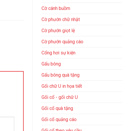
Cờ cánh buồm
Cờ phướn chữ nhật
Cờ phướn giọt lệ
Cờ phướn quảng cáo
Cổng hơi sự kiện
Gấu bông
Gấu bông quà tặng
Gối chữ U in họa tiết
Gối cổ - gối chữ U
Gối cổ quà tặng
Gối cổ quảng cáo
Gối cổ theo yêu cầu