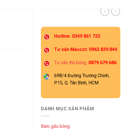
Hotline: 0349 861 732
Tư vấn Mascot: 0963.839.844
Tư vấn thú bông:
0879 679 686
698/4 Đường Trường Chinh,
P.15, Q. Tân Bình, HCM
DANH MỤC SẢN PHẨM
Balo gấu bông