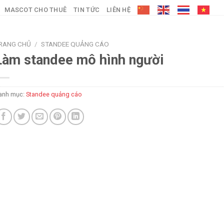
MASCOT CHO THUÊ
TIN TỨC
LIÊN HỆ
RANG CHỦ
/
STANDEE QUẢNG CÁO
Làm standee mô hình người
anh mục:
Standee quảng cáo