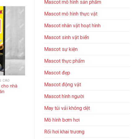
Mascot mô hình sản phẩm
Mascot mô hình thực vật
Mascot nhân vật hoạt hình
Mascot sinh vật biển
Mascot sự kiện
Mascot thực phẩm
Mascot đẹp
G CÁO
STANDEE QUẢNG CÁO
STANDEE
Mascot động vật
 cho nhà
Standee quảng cáo giới thiệu
Standee
ăn
dự án bds
Mascot​ hình người
May túi vải không dệt
Mô hình bơm hơi
Rối hơi khai trương