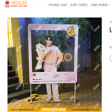
Skip
TRANG CHỦ
GIỚI THIỆU
SẢN PHẨM
to
content
T
D