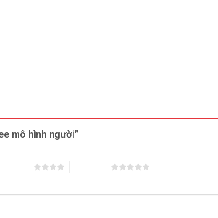
dee mô hình người”
trên 5 sao
5 trên 5 sao