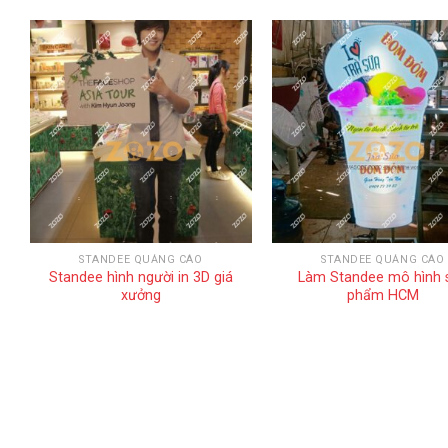
STANDEE QUẢNG CÁO
STANDEE QUẢNG CÁO
Standee hình người in 3D giá
Làm Standee mô hình 
xưởng
phẩm HCM