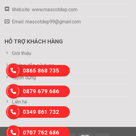
Website: www.mascotdep.com
Email: mascotdep99@gmail.com
HỖ TRỢ KHÁCH HÀNG
Giới thiệu
Hướng dẫn sử dụng
0865 868 735
Tuyển dụng
Thông tin thanh toán
0879 679 686
Liên hệ
0349 861 732
0707 762 686