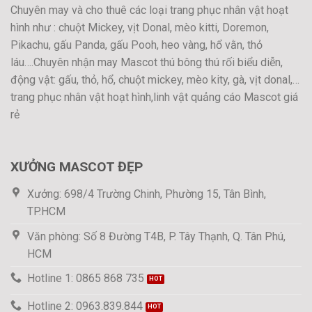
Chuyên may và cho thuê các loại trang phục nhân vật hoạt
hình như : chuột Mickey, vịt Donal, mèo kitti, Doremon,
Pikachu, gấu Panda, gấu Pooh, heo vàng, hổ vằn, thỏ
láu….Chuyên nhận may Mascot thú bông thú rối biểu diễn,
động vật: gấu, thỏ, hổ, chuột mickey, mèo kity, gà, vịt donal,…
trang phục nhân vật hoạt hình,linh vật quảng cáo Mascot giá
rẻ
XƯỞNG MASCOT ĐẸP
Xưởng: 698/4 Trường Chinh, Phường 15, Tân Bình,
TP.HCM
Văn phòng: Số 8 Đường T4B, P. Tây Thạnh, Q. Tân Phú,
HCM
Hotline 1: 0865 868 735
Hotline 2: 0963.839.844