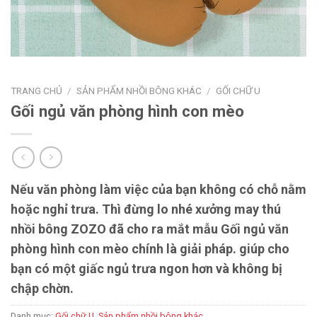
TRANG CHỦ
/
SẢN PHẨM NHỒI BÔNG KHÁC
/
GỐI CHỮ U
Gối ngủ văn phòng hình con mèo
Nếu văn phòng làm việc của bạn không có chỗ nằm
hoặc nghỉ trưa. Thì đừng lo nhé xưởng may thú
nhồi bông ZOZO đã cho ra mắt mẫu Gối ngủ văn
phòng hình con mèo chính là giải pháp. giúp cho
bạn có một giấc ngủ trưa ngon hơn và không bị
chập chờn.
Danh mục:
Gối chữ U
,
Sản phẩm nhồi bông khác