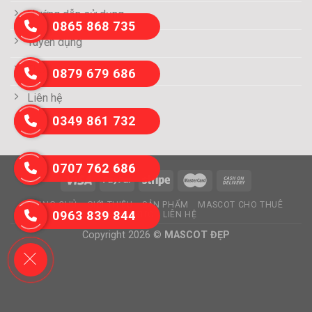
Hướng dẫn sử dụng
0865 868 735
Tuyển dụng
Thông tin thanh toán
0879 679 686
Liên hệ
0349 861 732
0707 762 686
TRANG CHỦ
GIỚI THIỆU
SẢN PHẨM
MASCOT CHO THUÊ
0963 839 844
TIN TỨC
LIÊN HỆ
Copyright 2026 ©
MASCOT ĐẸP