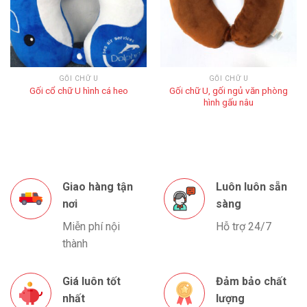
GỐI CHỮ U
GỐI CHỮ U
Gối chữ U, gối ngủ văn phòng
Gối cổ chữ U hình cá heo
hình gấu nâu
Giao hàng tận
Luôn luôn sẵn
nơi
sàng
Miễn phí nội
Hỗ trợ 24/7
thành
Giá luôn tốt
Đảm bảo chất
nhất
lượng