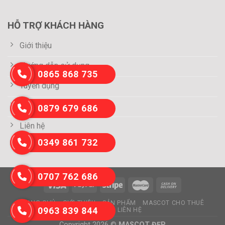
HỖ TRỢ KHÁCH HÀNG
Giới thiệu
Hướng dẫn sử dụng
0865 868 735
Tuyển dụng
Thông tin thanh toán
0879 679 686
Liên hệ
0349 861 732
0707 762 686
TRANG CHỦ
GIỚI THIỆU
SẢN PHẨM
MASCOT CHO THUÊ
0963 839 844
TIN TỨC
LIÊN HỆ
Copyright 2026 ©
MASCOT ĐẸP