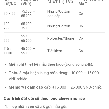
SỐ
GIÁ/CHIẾC
THÊU LOGO 1
CHẤT LIỆU VỎ
LƯỢNG
(VNĐ)
MẶT
75.000 –
Nhung/Cotton
50 – 99
Có
85.000
cao cấp
100 –
65.000 –
Nhung/Cotton
Có
299
75.000
300 –
55.000 –
Polyester/Nhung
Có
999
65.000
Trên
45.000 –
Tiết kiệm
Có
1.000
55.000
Miễn phí thiết kế
mẫu thêu logo (trong vòng 24h).
Thêu 2 mặt
hoặc in tag nhãn riêng: +10.000 – 15.000
VNĐ/chiếc.
Memory Foam cao cấp
: +15.000 – 25.000 VNĐ/chiếc.
Quy trình đặt gối cổ thêu logo chuyên nghiệp
Tiếp nhận yêu cầu
& gửi mẫu gối.