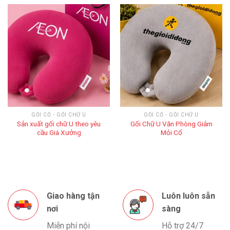
GỐI CỔ - GỐI CHỮ U
GỐI CỔ - GỐI CHỮ U
Sản xuất gối chữ U theo yêu
Gối Chữ U Văn Phòng Giảm
cầu Giá Xưởng
Mỏi Cổ
Giao hàng tận
Luôn luôn sẵn
nơi
sàng
Miễn phí nội
Hỗ trợ 24/7