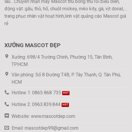
láu….Chuyên nhận may Mascot thú bông thú rối biểu diễn,
động vật: gấu, thỏ, hổ, chuột mickey, mèo kity, gà, vịt donal,…
trang phục nhân vật hoạt hình,linh vật quảng cáo Mascot giá
rẻ
XƯỞNG MASCOT ĐẸP
Xưởng: 698/4 Trường Chinh, Phường 15, Tân Bình,
TP.HCM
Văn phòng: Số 8 Đường T4B, P. Tây Thạnh, Q. Tân Phú,
HCM
Hotline 1: 0865 868 735
Hotline 2: 0963.839.844
Website: www.mascotdep.com
Email: mascotdep99@gmail.com