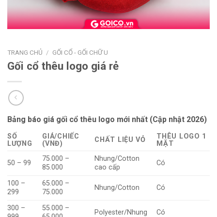
TRANG CHỦ
/
GỐI CỔ - GỐI CHỮ U
Gối cổ thêu logo giá rẻ
Bảng báo giá gối cổ thêu logo mới nhất (Cập nhật 2026)
SỐ
GIÁ/CHIẾC
THÊU LOGO 1
CHẤT LIỆU VỎ
LƯỢNG
(VNĐ)
MẶT
75.000 –
Nhung/Cotton
50 – 99
Có
85.000
cao cấp
100 –
65.000 –
Nhung/Cotton
Có
299
75.000
300 –
55.000 –
Polyester/Nhung
Có
999
65.000