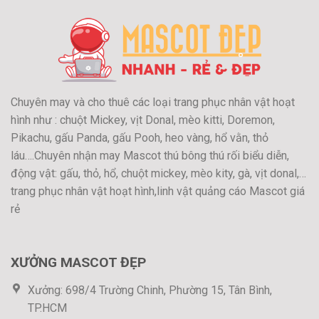
Chuyên may và cho thuê các loại trang phục nhân vật hoạt
hình như : chuột Mickey, vịt Donal, mèo kitti, Doremon,
Pikachu, gấu Panda, gấu Pooh, heo vàng, hổ vằn, thỏ
láu….Chuyên nhận may Mascot thú bông thú rối biểu diễn,
động vật: gấu, thỏ, hổ, chuột mickey, mèo kity, gà, vịt donal,…
trang phục nhân vật hoạt hình,linh vật quảng cáo Mascot giá
rẻ
XƯỞNG MASCOT ĐẸP
Xưởng: 698/4 Trường Chinh, Phường 15, Tân Bình,
TP.HCM