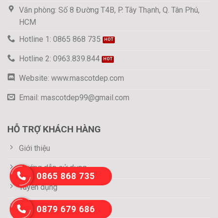
Văn phòng: Số 8 Đường T4B, P. Tây Thạnh, Q. Tân Phú,
HCM
Hotline 1: 0865 868 735
Hotline 2: 0963.839.844
Website: www.mascotdep.com
Email: mascotdep99@gmail.com
HỖ TRỢ KHÁCH HÀNG
Giới thiệu
Hướng dẫn sử dụng
0865 868 735
Tuyển dụng
Thông tin thanh toán
0879 679 686