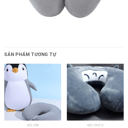
SẢN PHẨM TƯƠNG TỰ
GỐI ÔM
GỐI CHỮ U