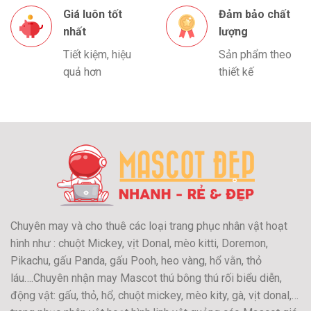
Giá luôn tốt
Đảm bảo chất
nhất
lượng
Tiết kiệm, hiệu
Sản phẩm theo
quả hơn
thiết kế
Chuyên may và cho thuê các loại trang phục nhân vật hoạt
hình như : chuột Mickey, vịt Donal, mèo kitti, Doremon,
Pikachu, gấu Panda, gấu Pooh, heo vàng, hổ vằn, thỏ
láu….Chuyên nhận may Mascot thú bông thú rối biểu diễn,
động vật: gấu, thỏ, hổ, chuột mickey, mèo kity, gà, vịt donal,…