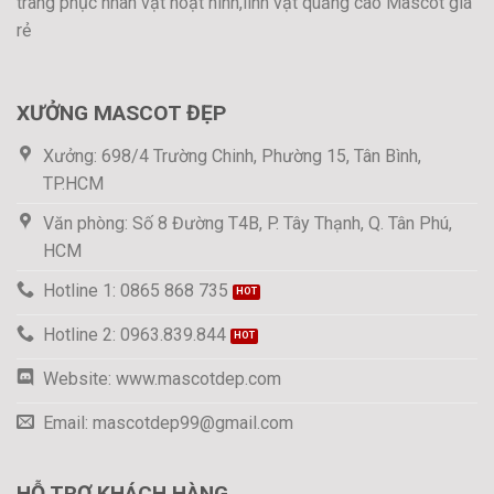
trang phục nhân vật hoạt hình,linh vật quảng cáo Mascot giá
rẻ
XƯỞNG MASCOT ĐẸP
Xưởng: 698/4 Trường Chinh, Phường 15, Tân Bình,
TP.HCM
Văn phòng: Số 8 Đường T4B, P. Tây Thạnh, Q. Tân Phú,
HCM
Hotline 1: 0865 868 735
Hotline 2: 0963.839.844
Website: www.mascotdep.com
Email: mascotdep99@gmail.com
HỖ TRỢ KHÁCH HÀNG