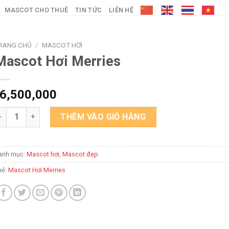
MASCOT CHO THUÊ
TIN TỨC
LIÊN HỆ
RANG CHỦ
/
MASCOT HƠI
Mascot Hơi Merries
6,500,000
ascot Hơi Merries số lượng
THÊM VÀO GIỎ HÀNG
anh mục:
Mascot hơi
,
Mascot đẹp
hẻ:
Mascot Hơi Merries