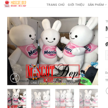
Skip
TRANG CHỦ
GIỚI THIỆU
SẢN PHẨM
to
content
T
₫
M
D
T