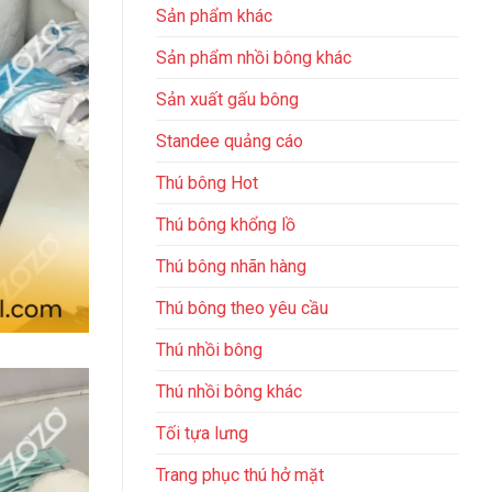
Sản phẩm khác
Sản phẩm nhồi bông khác
Sản xuất gấu bông
Standee quảng cáo
Thú bông Hot
Thú bông khổng lồ
Thú bông nhãn hàng
Thú bông theo yêu cầu
Thú nhồi bông
Thú nhồi bông khác
Tối tựa lưng
Trang phục thú hở mặt