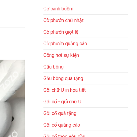
Cờ cánh buồm
Cờ phướn chữ nhật
Cờ phướn giọt lệ
Cờ phướn quảng cáo
Cổng hơi sự kiện
Gấu bông
Gấu bông quà tặng
Gối chữ U in họa tiết
Gối cổ - gối chữ U
Gối cổ quà tặng
Gối cổ quảng cáo
Gối cổ theo yêu cầu