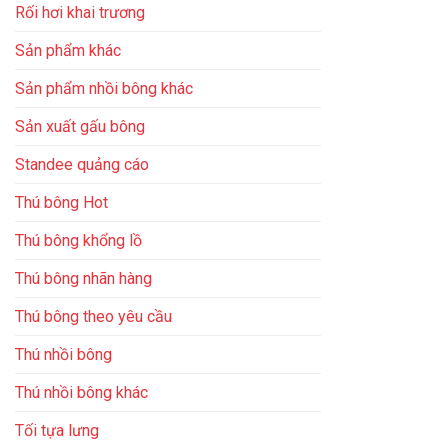
Rối hơi khai trương
Sản phẩm khác
Sản phẩm nhồi bông khác
Sản xuất gấu bông
Standee quảng cáo
Thú bông Hot
Thú bông khổng lồ
Thú bông nhãn hàng
Thú bông theo yêu cầu
Thú nhồi bông
Thú nhồi bông khác
Tối tựa lưng