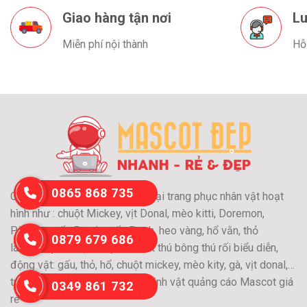
Giao hàng tận nơi
Lu
Miễn phí nội thành
Hỗ
0865 868 735
Chuyên may và cho thuê các loại trang phục nhân vật hoạt
hình như : chuột Mickey, vịt Donal, mèo kitti, Doremon,
Pikachu, gấu Panda, gấu Pooh, heo vàng, hổ vằn, thỏ
0879 679 686
láu….Chuyên nhận may Mascot thú bông thú rối biểu diễn,
động vật: gấu, thỏ, hổ, chuột mickey, mèo kity, gà, vịt donal,…
trang phục nhân vật hoạt hình,linh vật quảng cáo Mascot giá
0349 861 732
rẻ