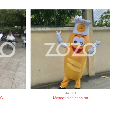
MASCOT
NG
Mascot hình bánh mì