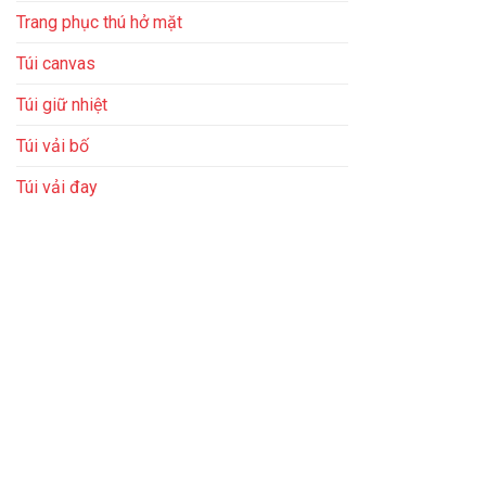
Trang phục thú hở mặt
Túi canvas
Túi giữ nhiệt
Túi vải bố
Túi vải đay