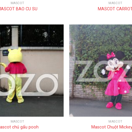
MASCOT
MASCOT
ASCOT BAO CU SU
MASCOT CARRO
MASCOT
MASCOT
ascot chú gấu pooh
Mascot Chuột Micke