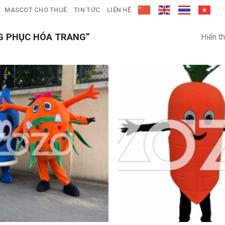
MASCOT CHO THUÊ
TIN TỨC
LIÊN HỆ
G PHỤC HÓA TRANG”
Hiển t