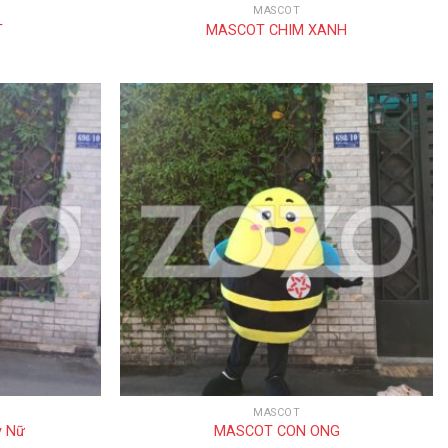
MASCOT
T
MASCOT CHIM XANH
MASCOT
y Nữ
MASCOT CON ONG