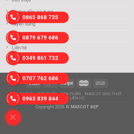
Hướng dẫn sử dụng
0865 868 735
Tuyển dụng
Thông tin thanh toán
0879 679 686
Liên hệ
0349 861 732
0707 762 686
TRANG CHỦ
GIỚI THIỆU
SẢN PHẨM
MASCOT CHO THUÊ
0963 839 844
TIN TỨC
LIÊN HỆ
Copyright 2026 ©
MASCOT ĐẸP