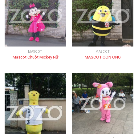
MASCOT
MASCOT
Mascot Chuột Mickey Nữ
MASCOT CON ONG