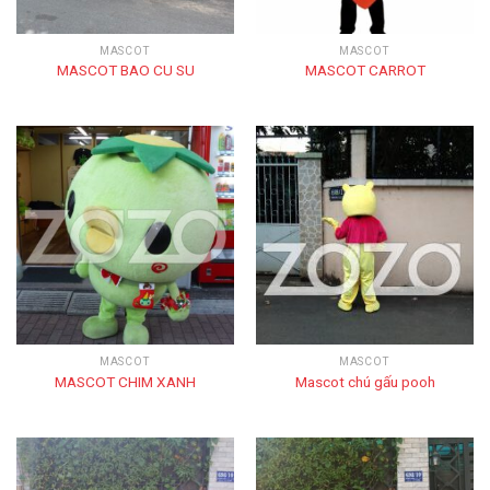
MASCOT
MASCOT
MASCOT BAO CU SU
MASCOT CARROT
MASCOT
MASCOT
MASCOT CHIM XANH
Mascot chú gấu pooh