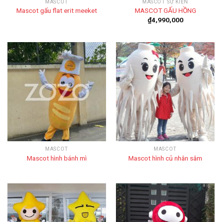
MASCOT
MASCOT SỰ KIỆN
Mascot gấu flat erit meeket
MASCOT GẤU HỒNG
₫
4,990,000
MASCOT
MASCOT
Mascot hình bánh mì
Mascot hình củ nhân sâm