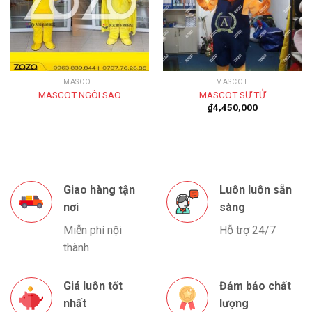
MASCOT
MASCOT
MASCOT NGÔI SAO
MASCOT SƯ TỬ
₫
4,450,000
Giao hàng tận
Luôn luôn sẵn
nơi
sàng
Miễn phí nội
Hỗ trợ 24/7
thành
Giá luôn tốt
Đảm bảo chất
nhất
lượng