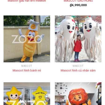
Mascot gấu flat erit meeket
MASCOT GẤU HỒNG
₫
4,990,000
MASCOT
MASCOT
Mascot hình bánh mì
Mascot hình củ nhân sâm