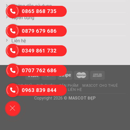
Hướng dẫn sử dụng
0865 868 735
Tuyển dụng
Thông tin thanh toán
0879 679 686
Liên hệ
0349 861 732
0707 762 686
TRANG CHỦ
GIỚI THIỆU
SẢN PHẨM
MASCOT CHO THUÊ
0963 839 844
TIN TỨC
LIÊN HỆ
Copyright 2026 ©
MASCOT ĐẸP