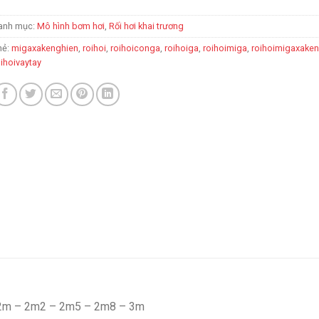
anh mục:
Mô hình bơm hơi
,
Rối hơi khai trương
hẻ:
migaxakenghien
,
roihoi
,
roihoiconga
,
roihoiga
,
roihoimiga
,
roihoimigaxake
oihoivaytay
 – 2m – 2m2 – 2m5 – 2m8 – 3m