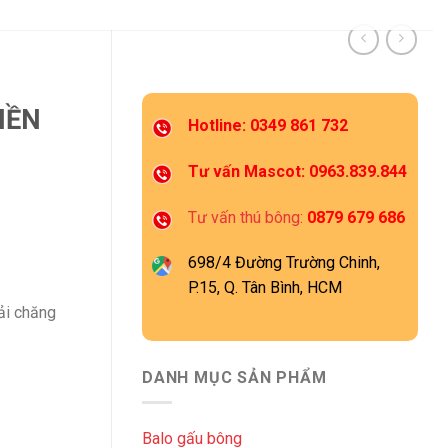
IỀN
Hotline: 0349 861 732
Tư vấn Mascot: 0963.839.844
Tư vấn thú bông:
0879 679 686
698/4 Đường Trường Chinh,
P.15, Q. Tân Bình, HCM
hải chăng
DANH MỤC SẢN PHẨM
Balo gấu bông