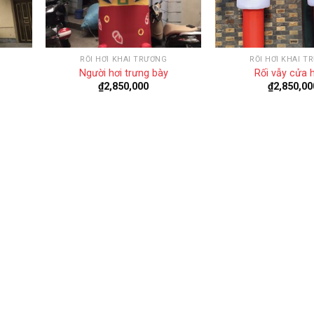
RỐI HƠI KHAI TRƯƠNG
RỐI HƠI KHAI T
Người hơi trưng bày
Rối vẫy cửa 
₫
2,850,000
₫
2,850,00