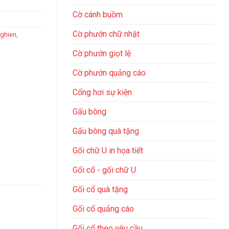
Cờ cánh buồm
Cờ phướn chữ nhật
nghien
,
Cờ phướn giọt lệ
Cờ phướn quảng cáo
Cổng hơi sự kiện
Gấu bông
Gấu bông quà tặng
Gối chữ U in họa tiết
Gối cổ - gối chữ U
Gối cổ quà tặng
Gối cổ quảng cáo
Gối cổ theo yêu cầu