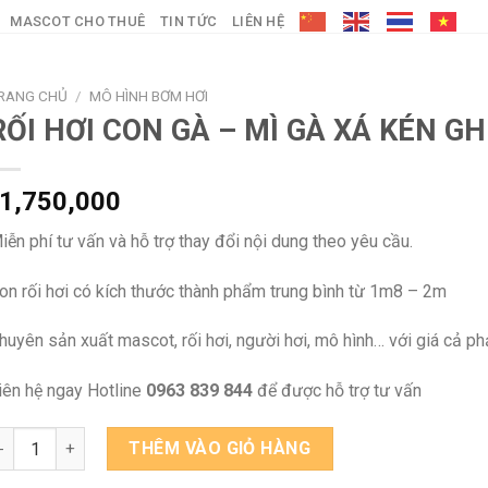
MASCOT CHO THUÊ
TIN TỨC
LIÊN HỆ
RANG CHỦ
/
MÔ HÌNH BƠM HƠI
RỐI HƠI CON GÀ – MÌ GÀ XÁ KÉN GH
1,750,000
iễn phí tư vấn và hỗ trợ thay đổi nội dung theo yêu cầu.
on rối hơi có kích thước thành phẩm trung bình từ 1m8 – 2m
huyên sản xuất mascot, rối hơi, người hơi, mô hình… với giá cả p
iên hệ ngay Hotline
0963 839 844
để được hỗ trợ tư vấn
ỐI HƠI CON GÀ - MÌ GÀ XÁ KÉN GHIỀN số lượng
THÊM VÀO GIỎ HÀNG