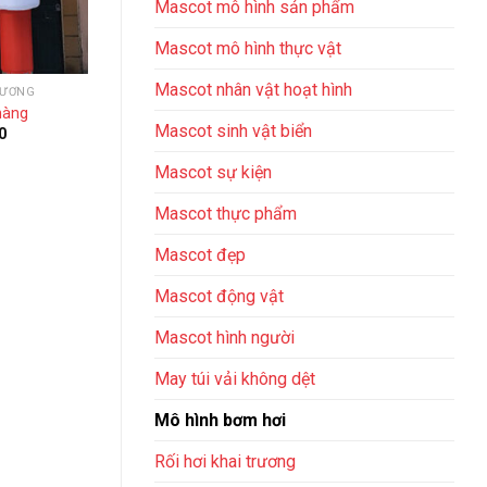
Mascot mô hình sản phẩm
Mascot mô hình thực vật
Mascot nhân vật hoạt hình
RƯƠNG
MÔ HÌNH BƠM HƠI
MÔ HÌN
hàng
RỐI HƠI QUÁN CẮT TÓC
RỐI HƠI C
Mascot sinh vật biển
0
₫
2,850,000
₫
2,8
Mascot sự kiện
Mascot thực phẩm
Mascot đẹp
Mascot động vật
Mascot​ hình người
May túi vải không dệt
Mô hình bơm hơi
Rối hơi khai trương