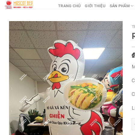
Skip
TRANG CHỦ
GIỚI THIỆU
SẢN PHẨM
to
content
T
₫
M
C
C
L
R