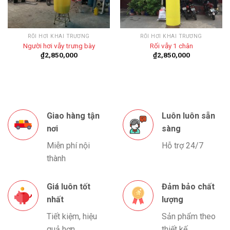
RỐI HƠI KHAI TRƯƠNG
RỐI HƠI KHAI TRƯƠNG
Người hơi vẫy trưng bày
Rối vẫy 1 chân
₫
2,850,000
₫
2,850,000
Giao hàng tận
Luôn luôn sẵn
nơi
sàng
Miễn phí nội
Hỗ trợ 24/7
thành
Giá luôn tốt
Đảm bảo chất
nhất
lượng
Tiết kiệm, hiệu
Sản phẩm theo
quả hơn
thiết kế