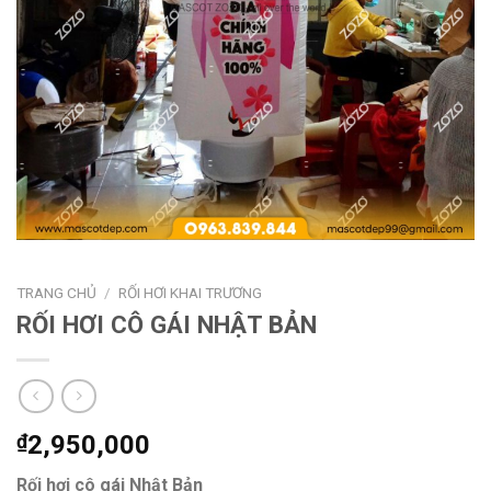
TRANG CHỦ
/
RỐI HƠI KHAI TRƯƠNG
RỐI HƠI CÔ GÁI NHẬT BẢN
₫
2,950,000
Rối hơi cô gái Nhật Bản