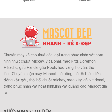
Chuyên may và cho thuê các loại trang phục nhân vật hoạt
hình như : chuột Mickey, vịt Donal, mèo kitti, Doremon,
Pikachu, gấu Panda, gấu Pooh, heo vàng, hổ vằn, thỏ
láu….Chuyên nhận may Mascot thú bông thú rối biểu diễn,
động vật: gấu, thỏ, hổ, chuột mickey, mèo kity, gà, vịt donal,…
trang phục nhân vật hoạt hình,linh vật quảng cáo Mascot giá
rẻ
XƯỞNG MASCOT ĐẸP