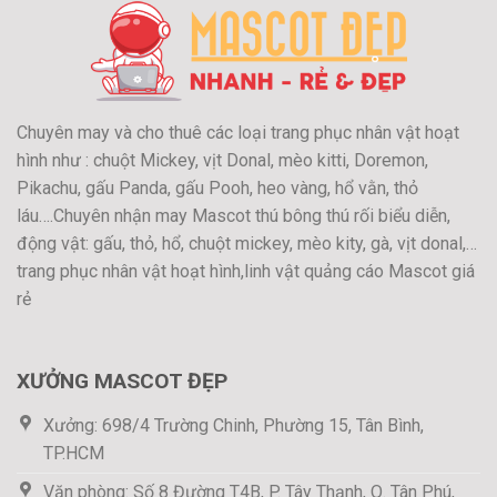
Chuyên may và cho thuê các loại trang phục nhân vật hoạt
hình như : chuột Mickey, vịt Donal, mèo kitti, Doremon,
Pikachu, gấu Panda, gấu Pooh, heo vàng, hổ vằn, thỏ
láu….Chuyên nhận may Mascot thú bông thú rối biểu diễn,
động vật: gấu, thỏ, hổ, chuột mickey, mèo kity, gà, vịt donal,…
trang phục nhân vật hoạt hình,linh vật quảng cáo Mascot giá
rẻ
XƯỞNG MASCOT ĐẸP
Xưởng: 698/4 Trường Chinh, Phường 15, Tân Bình,
TP.HCM
Văn phòng: Số 8 Đường T4B, P. Tây Thạnh, Q. Tân Phú,