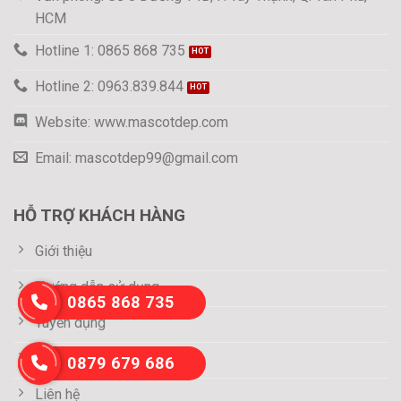
HCM
Hotline 1: 0865 868 735
Hotline 2: 0963.839.844
Website: www.mascotdep.com
Email: mascotdep99@gmail.com
HỖ TRỢ KHÁCH HÀNG
Giới thiệu
Hướng dẫn sử dụng
0865 868 735
Tuyển dụng
Thông tin thanh toán
0879 679 686
Liên hệ