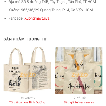
Địa chỉ: Số 8 đường T4B, Tây Thạnh, Tân Phú, TP.HCM
Xưởng: 965/36/29 Quang Trung, P.14, Gò Vấp, HCM
Fanpage:
Xuongmaytuivai
SẢN PHẨM TƯƠNG TỰ
TÚI CANVAS
TÚI VẢI BỐ
Túi vải canvas Bình Dương
Báo giá túi vải canvas