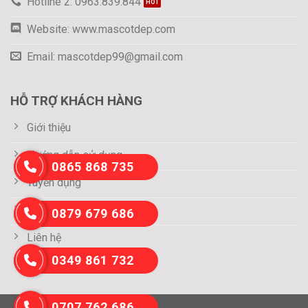
Hotline 2: 0963.839.844
Website: www.mascotdep.com
Email: mascotdep99@gmail.com
HỖ TRỢ KHÁCH HÀNG
Giới thiệu
Hướng dẫn sử dụng
0865 868 735
Tuyển dụng
Thông tin thanh toán
0879 679 686
Liên hệ
0349 861 732
0707 762 686