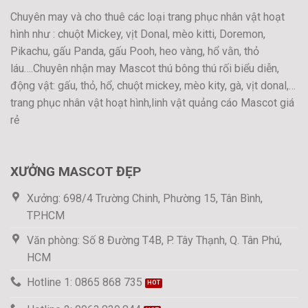
Chuyên may và cho thuê các loại trang phục nhân vật hoạt
hình như : chuột Mickey, vịt Donal, mèo kitti, Doremon,
Pikachu, gấu Panda, gấu Pooh, heo vàng, hổ vằn, thỏ
láu….Chuyên nhận may Mascot thú bông thú rối biểu diễn,
động vật: gấu, thỏ, hổ, chuột mickey, mèo kity, gà, vịt donal,…
trang phục nhân vật hoạt hình,linh vật quảng cáo Mascot giá
rẻ
XƯỞNG MASCOT ĐẸP
Xưởng: 698/4 Trường Chinh, Phường 15, Tân Bình,
TP.HCM
Văn phòng: Số 8 Đường T4B, P. Tây Thạnh, Q. Tân Phú,
HCM
Hotline 1: 0865 868 735