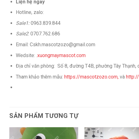
Liện hệ ngay
Hotline, zalo:
Sale1:
0963.839.844
Sale2
: 0707.762.686
Email: Cskh.mascotzozo@gmail.com
Wedsite: .
xuongmaymascot.com
Địa chỉ văn phòng: Số 8, đường T4B, phường Tây Thạnh, 
Tham khảo thêm mẫu:
https://mascotzozo.com,
và
http:
SẢN PHẨM TƯƠNG TỰ