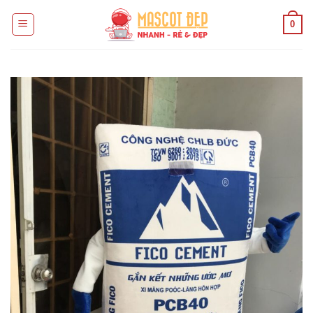
Skip
0
to
content