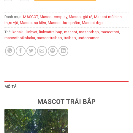
Danh mục:
MASCOT
,
Mascot cosplay
,
Mascot giá rẻ
,
Mascot mô hình
thực vật
,
Mascot sự kiện
,
Mascot thực phẩm
,
Mascot đẹp
Thẻ:
kohaku
,
linhvat
,
linhvattraibap
,
mascot
,
mascotbap
,
mascothoi
,
mascothoikohaku
,
mascottraibap
,
traibap
,
undonramen
MÔ TẢ
MASCOT TRÁI BẮP