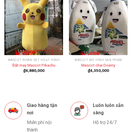
MASCOT NHÂN VẬT HOẠT HÌNH
MASCOT MÔ HÌNH SẢN PHẨM
Đặt may Mascot Pikachu
Mascot chai Downy
₫
4,880,000
₫
4,350,000
Giao hàng tận
Luôn luôn sẵn
nơi
sàng
Miễn phí nội
Hỗ trợ 24/7
thành