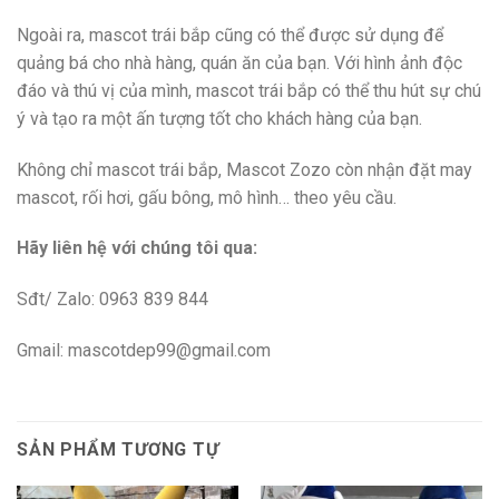
Ngoài ra, mascot trái bắp cũng có thể được sử dụng để
quảng bá cho nhà hàng, quán ăn của bạn. Với hình ảnh độc
đáo và thú vị của mình, mascot trái bắp có thể thu hút sự chú
ý và tạo ra một ấn tượng tốt cho khách hàng của bạn.
Không chỉ mascot trái bắp, Mascot Zozo còn nhận đặt may
mascot, rối hơi, gấu bông, mô hình… theo yêu cầu.
Hãy liên hệ với chúng tôi qua:
Sđt/ Zalo: 0963 839 844
Gmail: mascotdep99@gmail.com
SẢN PHẨM TƯƠNG TỰ