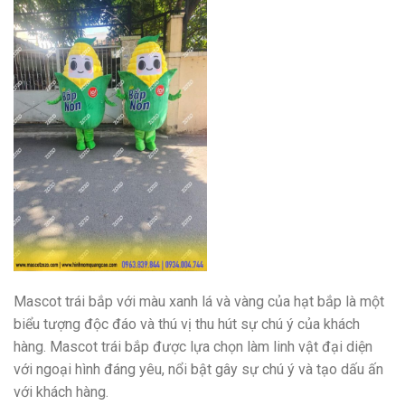
Mascot trái bắp với màu xanh lá và vàng của hạt bắp là một
biểu tượng độc đáo và thú vị thu hút sự chú ý của khách
hàng. Mascot trái bắp được lựa chọn làm linh vật đại diện
với ngoại hình đáng yêu, nổi bật gây sự chú ý và tạo dấu ấn
với khách hàng.