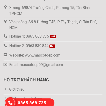
Xưởng: 698/4 Trường Chinh, Phường 15, Tân Bình,
TP.HCM
Văn phòng: Số 8 Đường T4B, P. Tây Thạnh, Q. Tân Phú,
HCM
Hotline 1: 0865 868 735
Hotline 2: 0963.839.844
Website: www.mascotdep.com
Email: mascotdep99@gmail.com
HỖ TRỢ KHÁCH HÀNG
Giới thiệu
Hướng dẫn sử dụng
0865 868 735