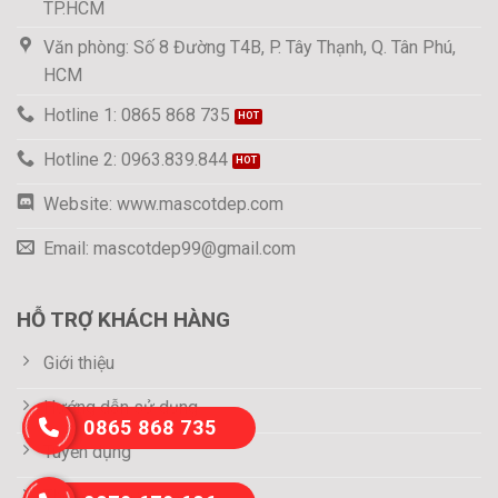
TP.HCM
Văn phòng: Số 8 Đường T4B, P. Tây Thạnh, Q. Tân Phú,
HCM
Hotline 1: 0865 868 735
Hotline 2: 0963.839.844
Website: www.mascotdep.com
Email: mascotdep99@gmail.com
HỖ TRỢ KHÁCH HÀNG
Giới thiệu
Hướng dẫn sử dụng
0865 868 735
Tuyển dụng
Thông tin thanh toán