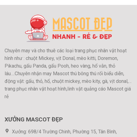
Chuyên may và cho thuê các loại trang phục nhân vật hoạt
hình như : chuột Mickey, vịt Donal, mèo kitti, Doremon,
Pikachu, gấu Panda, gấu Pooh, heo vàng, hổ vằn, thỏ
láu….Chuyên nhận may Mascot thú bông thú rối biểu diễn,
động vật: gấu, thỏ, hổ, chuột mickey, mèo kity, gà, vịt donal,…
trang phục nhân vật hoạt hình,linh vật quảng cáo Mascot giá
rẻ
XƯỞNG MASCOT ĐẸP
Xưởng: 698/4 Trường Chinh, Phường 15, Tân Bình,