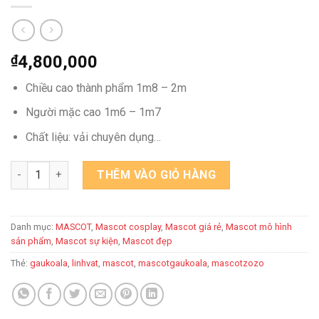
₫
4,800,000
Chiều cao thành phẩm 1m8 – 2m
Người mặc cao 1m6 – 1m7
Chất liệu: vải chuyên dụng…
MASCOT GẤU KOALA số lượng
THÊM VÀO GIỎ HÀNG
Danh mục:
MASCOT
,
Mascot cosplay
,
Mascot giá rẻ
,
Mascot mô hình
sản phẩm
,
Mascot sự kiện
,
Mascot đẹp
Thẻ:
gaukoala
,
linhvat
,
mascot
,
mascotgaukoala
,
mascotzozo