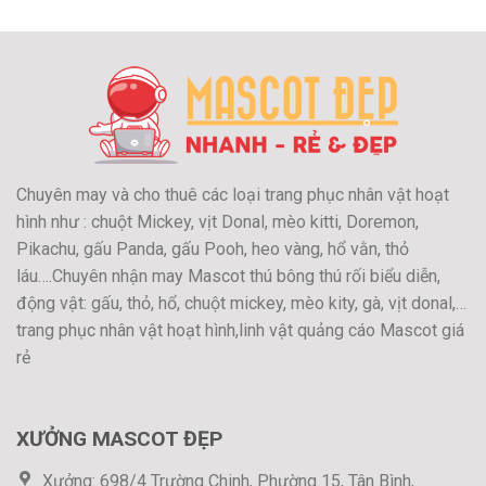
Chuyên may và cho thuê các loại trang phục nhân vật hoạt
hình như : chuột Mickey, vịt Donal, mèo kitti, Doremon,
Pikachu, gấu Panda, gấu Pooh, heo vàng, hổ vằn, thỏ
láu….Chuyên nhận may Mascot thú bông thú rối biểu diễn,
động vật: gấu, thỏ, hổ, chuột mickey, mèo kity, gà, vịt donal,…
trang phục nhân vật hoạt hình,linh vật quảng cáo Mascot giá
rẻ
XƯỞNG MASCOT ĐẸP
Xưởng: 698/4 Trường Chinh, Phường 15, Tân Bình,