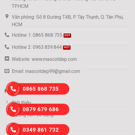
TP.HCM
Văn phòng: Số 8 Đường T4B, P. Tây Thạnh, Q. Tân Phú,
HCM
Hotline 1: 0865 868 735
Hotline 2: 0963.839.844
Website: www.mascotdep.com
Email: mascotdep99@gmail.com
0865 868 735
HỖ TRỢ KHÁCH HÀNG
Giới thiệu
0879 679 686
Hướng dẫn sử dụng
Tuyển dụng
0349 861 732