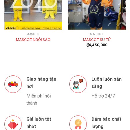
MASCOT
MASCOT
MASCOT NGÔI SAO
MASCOT SƯ TỬ
₫
4,450,000
Giao hàng tận
Luôn luôn sẵn
nơi
sàng
Miễn phí nội
Hỗ trợ 24/7
thành
Giá luôn tốt
Đảm bảo chất
nhất
lượng