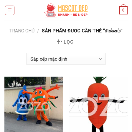
Skip
0
to
content
TRANG CHỦ
/
SẢN PHẨM ĐƯỢC GẮN THẺ “சின்னம்”
LỌC