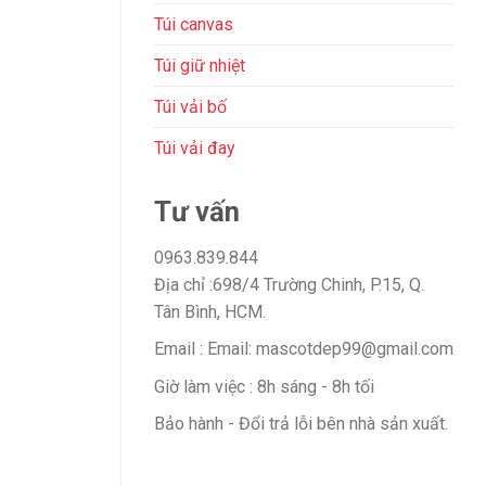
Túi canvas
Túi giữ nhiệt
Túi vải bố
Túi vải đay
Tư vấn
0963.839.844
Địa chỉ :698/4 Trường Chinh, P.15, Q.
Tân Bình, HCM.
Email : Email: mascotdep99@gmail.com
Giờ làm việc : 8h sáng - 8h tối
Bảo hành - Đổi trả lỗi bên nhà sản xuất.