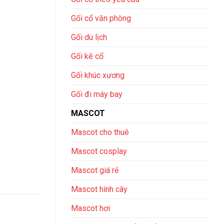
Gối cổ văn phòng
Gối du lịch
Gối kê cổ
Gối khúc xương
Gối đi máy bay
MASCOT
Mascot cho thuê
Mascot cosplay
Mascot giá rẻ
Mascot hình cây
Mascot hơi