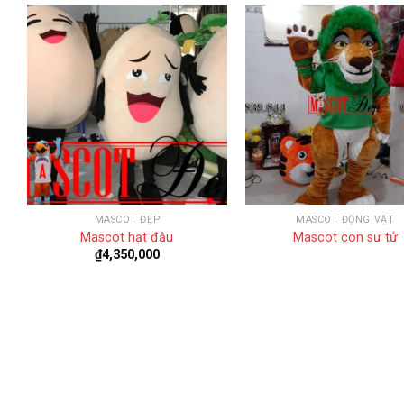
MASCOT ĐẸP
MASCOT ĐỘNG VẬT
Mascot hạt đậu
Mascot con sư tử
₫
4,350,000