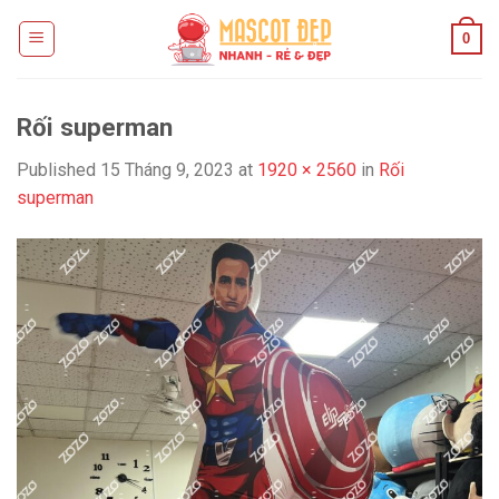
Skip
0
to
content
Rối superman
Published
15 Tháng 9, 2023
at
1920 × 2560
in
Rối
superman