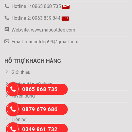
Hotline 1: 0865 868 735
Hotline 2: 0963.839.844
Website: www.mascotdep.com
Email: mascotdep99@gmail.com
HỖ TRỢ KHÁCH HÀNG
Giới thiệu
Hướng dẫn sử dụng
0865 868 735
Tuyển dụng
Thông tin thanh toán
0879 679 686
Liên hệ
0349 861 732