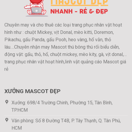
Chuyên may và cho thuê các loại trang phục nhân vật hoạt
hình như : chuột Mickey, vịt Donal, mèo kitti, Doremon,
Pikachu, gấu Panda, gấu Pooh, heo vàng, hổ vằn, thỏ
láu….Chuyên nhận may Mascot thú bông thú rối biểu diễn,
động vật: gấu, thỏ, hổ, chuột mickey, mèo kity, gà, vịt donal,…
trang phục nhân vật hoạt hình,linh vật quảng cáo Mascot giá
rẻ
XƯỞNG MASCOT ĐẸP
Xưởng: 698/4 Trường Chinh, Phường 15, Tân Bình,
TP.HCM
Văn phòng: Số 8 Đường T4B, P. Tây Thạnh, Q. Tân Phú,
HCM