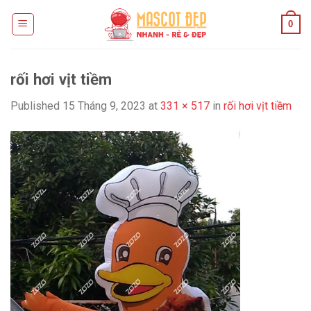
Skip
0
to
content
rối hơi vịt tiềm
Published
15 Tháng 9, 2023
at
331 × 517
in
rối hơi vịt tiềm