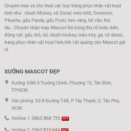
Chuyên may và cho thuê các loại trang phục nhân vật hoạt
hình như : chuột Mickey, vịt Donal, mèo kitti, Doremon,
Pikachu, gấu Panda, gấu Pooh, heo vàng, hổ vằn, thỏ
láu….Chuyên nhận may Mascot thú bông thú rối biểu diễn,
động vật: gấu, thỏ, hổ, chuột mickey, mèo kity, gà, vịt donal,…
trang phục nhân vật hoạt hình,linh vật quảng cáo Mascot giá
rẻ
XƯỞNG MASCOT ĐẸP
Xưởng: 698/4 Trường Chinh, Phường 15, Tân Bình,
TP.HCM
Văn phòng: Số 8 Đường T4B, P. Tây Thạnh, Q. Tân Phú,
HCM
Hotline 1: 0865 868 735
Hotline 2: 0963.839.844