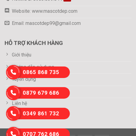
Website: www.mascotdep.com
Email: mascotdep99@gmail.com
HỖ TRỢ KHÁCH HÀNG
Giới thiệu
Hướng dẫn sử dụng
0865 868 735
Tuyển dụng
Thông tin thanh toán
0879 679 686
Liên hệ
0349 861 732
0707 762 686