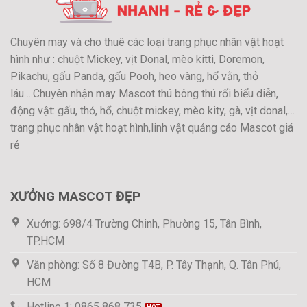
Chuyên may và cho thuê các loại trang phục nhân vật hoạt
hình như : chuột Mickey, vịt Donal, mèo kitti, Doremon,
Pikachu, gấu Panda, gấu Pooh, heo vàng, hổ vằn, thỏ
láu….Chuyên nhận may Mascot thú bông thú rối biểu diễn,
động vật: gấu, thỏ, hổ, chuột mickey, mèo kity, gà, vịt donal,…
trang phục nhân vật hoạt hình,linh vật quảng cáo Mascot giá
rẻ
XƯỞNG MASCOT ĐẸP
Xưởng: 698/4 Trường Chinh, Phường 15, Tân Bình,
TP.HCM
Văn phòng: Số 8 Đường T4B, P. Tây Thạnh, Q. Tân Phú,
HCM
Hotline 1: 0865 868 735