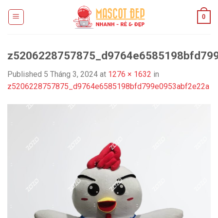
Skip
0
to
content
z5206228757875_d9764e6585198bfd79
Published
5 Tháng 3, 2024
at
1276 × 1632
in
z5206228757875_d9764e6585198bfd799e0953abf2e22a