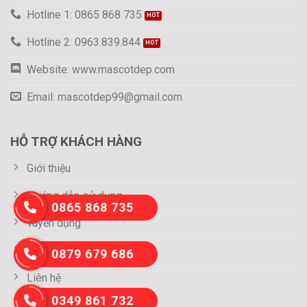
Hotline 1: 0865 868 735
Hotline 2: 0963.839.844
Website: www.mascotdep.com
Email: mascotdep99@gmail.com
HỖ TRỢ KHÁCH HÀNG
Giới thiệu
Hướng dẫn sử dụng
0865 868 735
Tuyển dụng
Thông tin thanh toán
0879 679 686
Liên hệ
0349 861 732