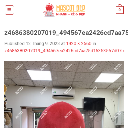
Skip
0
to
content
z4686380207019_494567ea2426cd7aa7
Published
12 Tháng 9, 2023
at
1920 × 2560
in
z4686380207019_494567ea2426cd7aa75d15353567d07c