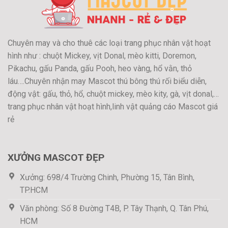
Chuyên may và cho thuê các loại trang phục nhân vật hoạt
hình như : chuột Mickey, vịt Donal, mèo kitti, Doremon,
Pikachu, gấu Panda, gấu Pooh, heo vàng, hổ vằn, thỏ
láu….Chuyên nhận may Mascot thú bông thú rối biểu diễn,
động vật: gấu, thỏ, hổ, chuột mickey, mèo kity, gà, vịt donal,…
trang phục nhân vật hoạt hình,linh vật quảng cáo Mascot giá
rẻ
XƯỞNG MASCOT ĐẸP
Xưởng: 698/4 Trường Chinh, Phường 15, Tân Bình,
TP.HCM
Văn phòng: Số 8 Đường T4B, P. Tây Thạnh, Q. Tân Phú,
HCM