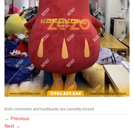
Both comments and trackbacks are currently closed.
←
Previous
Next
→