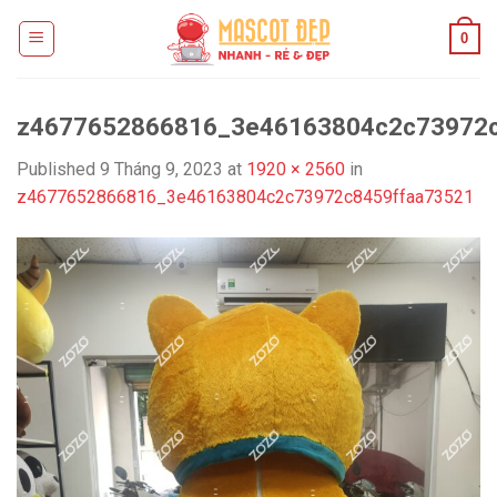
Skip
0
to
content
z4677652866816_3e46163804c2c73972c
Published
9 Tháng 9, 2023
at
1920 × 2560
in
z4677652866816_3e46163804c2c73972c8459ffaa73521