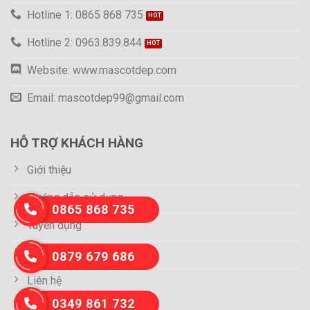
Hotline 1: 0865 868 735
Hotline 2: 0963.839.844
Website: www.mascotdep.com
Email: mascotdep99@gmail.com
HỖ TRỢ KHÁCH HÀNG
Giới thiệu
Hướng dẫn sử dụng
0865 868 735
Tuyển dụng
Thông tin thanh toán
0879 679 686
Liên hệ
0349 861 732